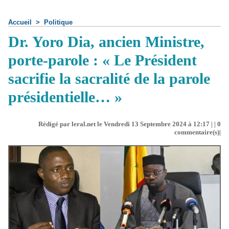
Accueil
>
Politique
Dr. Yoro Dia, ancien Ministre,
porte-parole : « Le Président
sacrifie la sacralité de la parole
présidentielle… »
Rédigé par leral.net le Vendredi 13 Septembre 2024 à 12:17 | |
0
commentaire(s)|