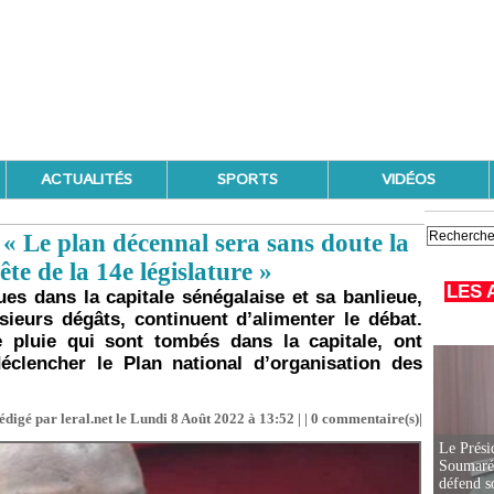
ACTUALITÉS
SPORTS
VIDÉOS
 « Le plan décennal sera sans doute la
e de la 14e législature »
LES 
ues dans la capitale sénégalaise et sa banlieue,
eurs dégâts, continuent d’alimenter le débat.
e pluie qui sont tombés dans la capitale, ont
éclencher le Plan national d’organisation des
édigé par leral.net le Lundi 8 Août 2022 à 13:52 | |
0
commentaire(s)|
Le Prési
Soumaré 
défend s