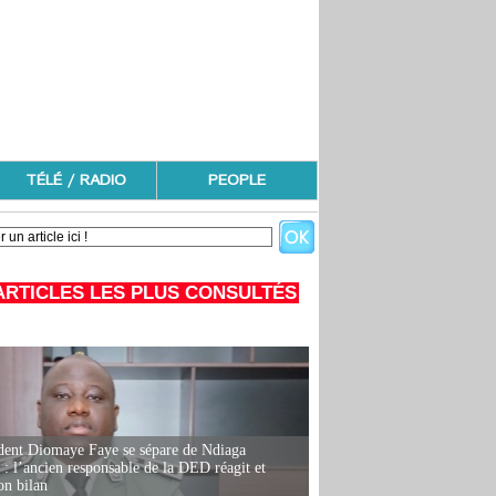
TÉLÉ / RADIO
PEOPLE
ARTICLES LES PLUS CONSULTÉS
dent Diomaye Faye se sépare de Ndiaga
: l’ancien responsable de la DED réagit et
on bilan