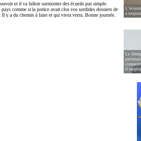
L’écono
a toujou
Le Sénég
partenar
connectiv
d’emplo