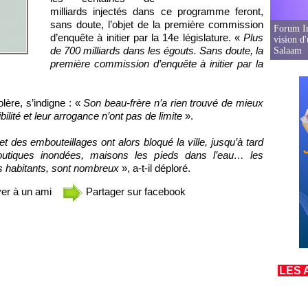
milliards injectés dans ce programme feront,
sans doute, l’objet de la première commission
Forum In
d’enquête à initier par la 14e législature. «
Plus
vision d
de 700 milliards dans les égouts. Sans doute, la
Salaam
première commission d’enquête à initier par la
lère, s’indigne : «
Son beau-frère n’a rien trouvé de mieux
ibilité et leur arrogance n’ont pas de limite
».
des embouteillages ont alors bloqué la ville, jusqu’à tard
outiques inondées, maisons les pieds dans l’eau… les
s habitants, sont nombreux
», a-t-il déploré.
er à un ami
Partager sur facebook
LES 