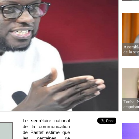
Assemblé
de la ses
Touba: N
empoison
Le secrétaire national
de la communication
de Pastef estime que
les centaines de