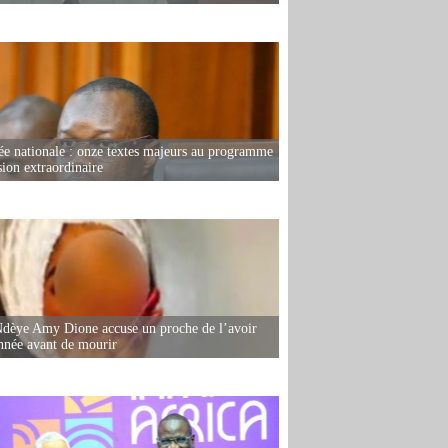
e nationale : onze textes majeurs au programme
sion extraordinaire
dèye Amy Dione accuse un proche de l’avoir
née avant de mourir