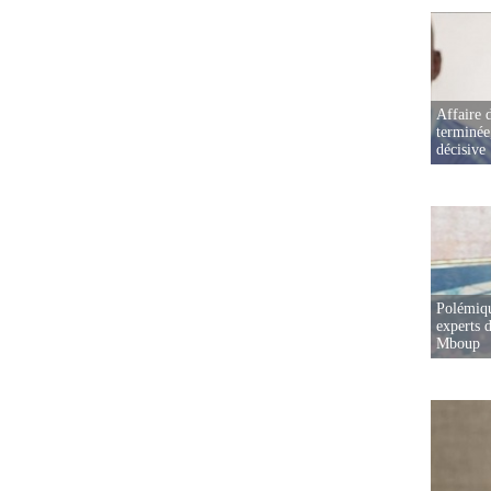
Affaire d
terminée
décisive
Polémiqu
experts d
Mboup