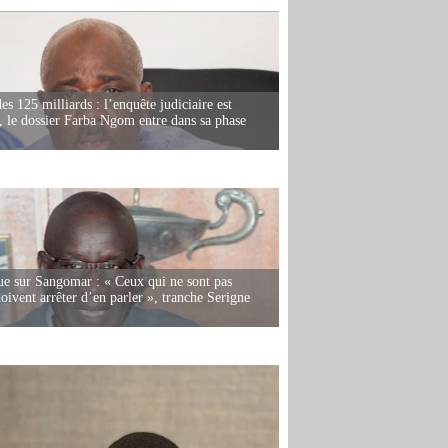
es 125 milliards : l’enquête judiciaire est
, le dossier Farba Ngom entre dans sa phase
e sur Sangomar : « Ceux qui ne sont pas
oivent arrêter d’en parler », tranche Serigne