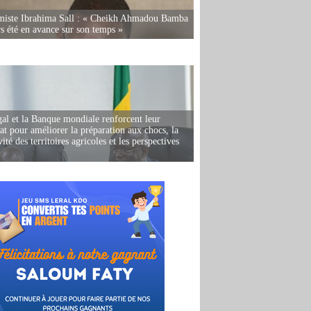
miste Ibrahima Sall : « Cheikh Ahmadou Bamba
rs été en avance sur son temps »
al et la Banque mondiale renforcent leur
iat pour améliorer la préparation aux chocs, la
ité des territoires agricoles et les perspectives
i