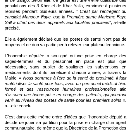
et de Bango. Selon elle, ce geste est une vieille doléance des
populations des 3 Khor et de Khar Yalla, exprimée à plusieurs
reprises pendant plusieurs années. "
C'est par l'entregent du
candidat Mansour Faye, que la Première dame Marieme Faye
Sall a offert ces deux appareils aux localités précitées
", a-t-elle
précisé.
Elle a également déclaré que les postes de santé n'ont pas de
moyens et ce don va participer à relever leur plateau technique.
L'honorable députée a souligné qu'une prise en charge des
sages-femmes et du personnel en place est plus que
nécessaire, sans oublier de souligner les subventions en
médicaments dont ils bénéficient chaque année, à travers la
Mairie. «
Nous sommes à l'ère de la santé de proximité, il faut
matérialiser la santé pour tous, avec un personnel médical bien
formé et des ressources humaines professionnelles afin
d'assurer une bonne prise en charge des patients, qui pourront
venir au niveau des postes de santé pour les premiers soins
»,
a-t-elle conclu.
C'est dans cette même ordre d'idées que l'honorable député a
décidé de jouer sa partition pour la prise en charge d'un agent
communautaire, de même que la Directrice de la Promotion des