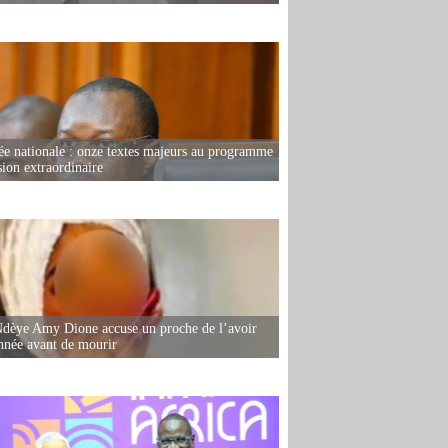
e nationale : onze textes majeurs au programme
sion extraordinaire
dèye Amy Dione accuse un proche de l’avoir
née avant de mourir