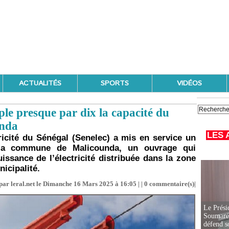
ACTUALITÉS
SPORTS
VIDÉOS
iple presque par dix la capacité du
unda
LES 
ricité du Sénégal (Senelec) a mis en service un
s la commune de Malicounda, un ouvrage qui
issance de l’électricité distribuée dans la zone
icipalité.
par leral.net le Dimanche 16 Mars 2025 à 16:05 | |
0
commentaire(s)|
Le Prési
Soumaré 
défend s