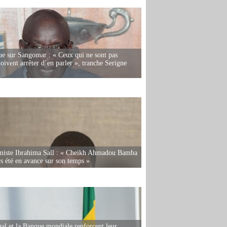
e sur Sangomar : « Ceux qui ne sont pas
oivent arrêter d’en parler », tranche Serigne
miste Ibrahima Sall : « Cheikh Ahmadou Bamba
rs été en avance sur son temps »
al et la Banque mondiale renforcent leur