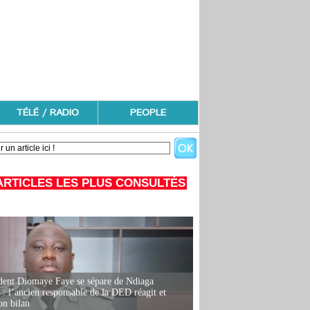
TÉLÉ / RADIO
PEOPLE
ARTICLES LES PLUS CONSULTÉS
dent Diomaye Faye se sépare de Ndiaga
: l’ancien responsable de la DED réagit et
on bilan