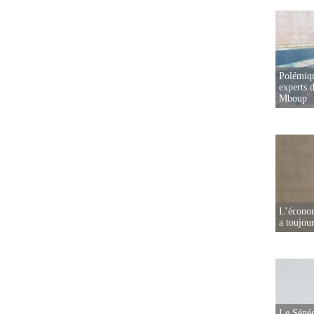
Polémiqu
experts d
Mboup
L’écono
a toujou
Le Sénég