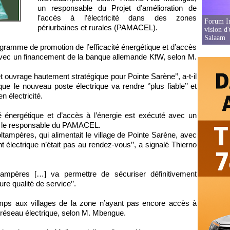
un responsable du Projet d’amélioration de
l’accès à l’électricité dans des zones
Forum In
périurbaines et rurales (PAMACEL).
vision d
Salaam
ogramme de promotion de l’efficacité énergétique et d’accès
 avec un financement de la banque allemande KfW, selon M.
ouvrage hautement stratégique pour Pointe Sarène’’, a-t-il
que le nouveau poste électrique va rendre ‘’plus fiable’’ et
n électricité.
é énergétique et d’accès à l’énergie est exécuté avec un
on le responsable du PAMACEL.
oltampères, qui alimentait le village de Pointe Sarène, avec
t électrique n’était pas au rendez-vous’’, a signalé Thierno
tampères […] va permettre de sécuriser définitivement
ure qualité de service’’.
ps aux villages de la zone n’ayant pas encore accès à
du réseau électrique, selon M. Mbengue.