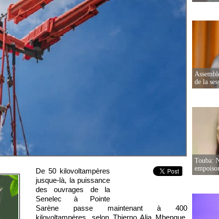
Assemblé
de la ses
Touba: N
empoison
De 50 kilovoltampères
jusque-là, la puissance
des ouvrages de la
Senelec à Pointe
Sarène passe maintenant à 400
kilovoltampères, selon Thierno Alia Mbengue,