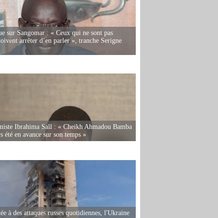
e sur Sangomar : « Ceux qui ne sont pas
oivent arrêter d’en parler », tranche Serigne
miste Ibrahima Sall : « Cheikh Ahmadou Bamba
rs été en avance sur son temps »
ée à des attaques russes quotidiennes, l'Ukraine