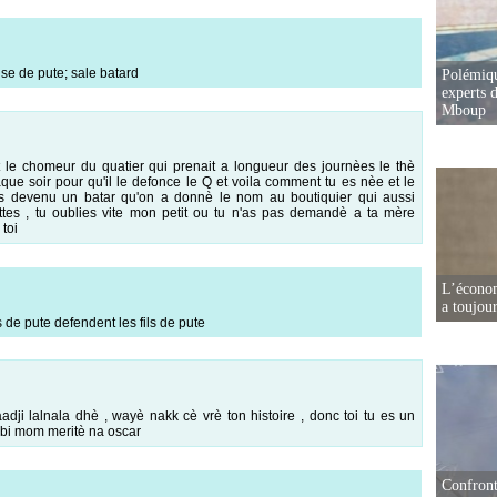
use de pute; sale batard
Polémiqu
experts d
Mboup
t le chomeur du quatier qui prenait a longueur des journèes le thè
aque soir pour qu'il le defonce le Q et voila comment tu es nèe et le
es devenu un batar qu'on a donnè le nom au boutiquier qui aussi
ttes , tu oublies vite mon petit ou tu n'as pas demandè a ta mère
 toi
L’écono
a toujou
 de pute defendent les fils de pute
 lalnala dhè , wayè nakk cè vrè ton histoire , donc toi tu es un
e bi mom meritè na oscar
Confront