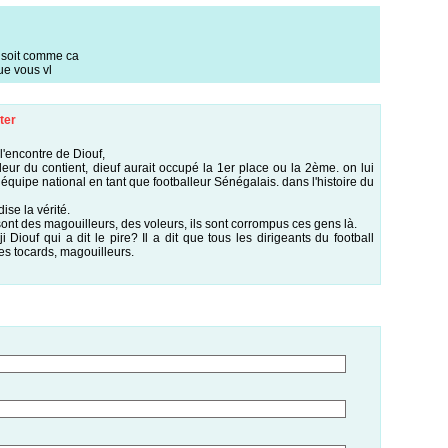
l soit comme ca
ue vous vl
ter
l'encontre de Diouf,
lleur du contient, dieuf aurait occupé la 1er place ou la 2ème. on lui
en équipe national en tant que footballeur Sénégalais. dans l'histoire du
ise la vérité.
 sont des magouilleurs, des voleurs, ils sont corrompus ces gens là.
iouf qui a dit le pire? Il a dit que tous les dirigeants du football
des tocards, magouilleurs.