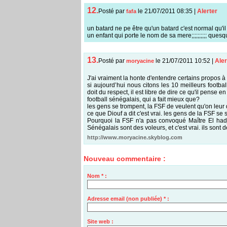
12.
Posté par
le 21/07/2011 08:35
|
Alerter
fafa
un batard ne pe être qu'un batard c'est normal qu'i
un enfant qui porte le nom de sa mere;;;;;;;;;; quesq
13.
Posté par
le 21/07/2011 10:52
|
Aler
moryacine
J'ai vraiment la honte d'entendre certains propos à 
si aujourd’hui nous citons les 10 meilleurs footba
doit du respect, il est libre de dire ce qu'il pense 
football sénégalais, qui a fait mieux que?
les gens se trompent, la FSF de veulent qu'on leur d
ce que Diouf a dit c'est vrai. les gens de la FSF se
Pourquoi la FSF n'a pas convoqué Maître El hadji D
Sénégalais sont des voleurs, et c'est vrai. ils sont 
http://www.moryacine.skyblog.com
Nouveau commentaire :
Nom * :
Adresse email (non publiée) * :
Site web :