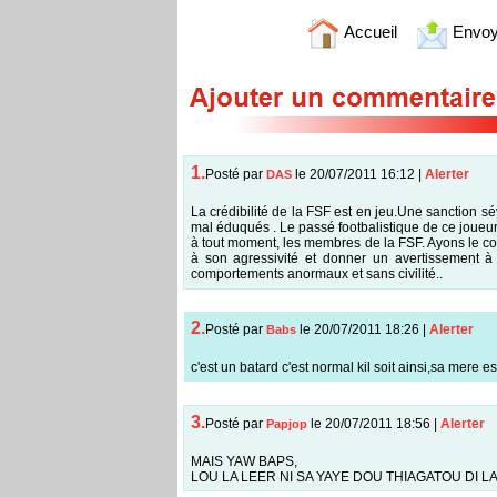
Accueil
Envoy
1.
Posté par
le 20/07/2011 16:12
|
Alerter
DAS
La crédibilité de la FSF est en jeu.Une sanction sé
mal éduqués . Le passé footbalistique de ce joueur n
à tout moment, les membres de la FSF. Ayons le cou
à son agressivité et donner un avertissement à
comportements anormaux et sans civilité..
2.
Posté par
le 20/07/2011 18:26
|
Alerter
Babs
c'est un batard c'est normal kil soit ainsi,sa mere e
3.
Posté par
le 20/07/2011 18:56
|
Alerter
Papjop
MAIS YAW BAPS,
LOU LA LEER NI SA YAYE DOU THIAGATOU DI L