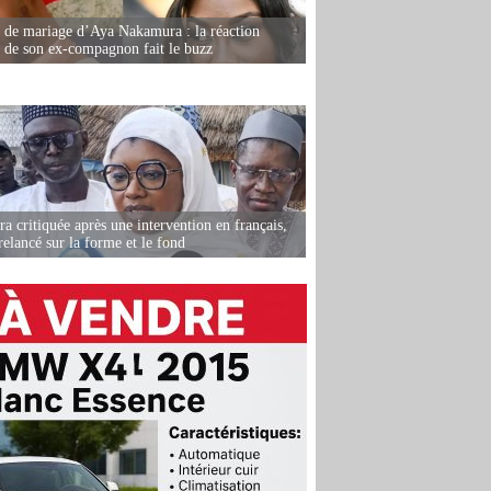
de mariage d’Aya Nakamura : la réaction
e de son ex-compagnon fait le buzz
 critiquée après une intervention en français,
relancé sur la forme et le fond