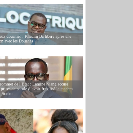
eux douanier : Khadim Ba libéré après une
ion avec les Douanes
 sommet de l’État : Lamine Niang accuse
 prises de parole d’avoir fragilisé le tandem
-Sonko