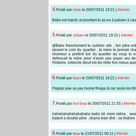
4.
Posté par
le 20/07/2011 19:21
|
Alerter
bibib
Babs est impoli; et pourtant tu as eu à jubuler à ca
5.
Posté par
le 20/07/2011 19:22
|
Alerter
@Babs
@Babs franchement tu oublies vite , ton père es
devant le coin du quartier , ta mère le prenait ch
chomeur a preferè fuir du quartier du coup tu 
defoncait ta mère pour n'avoir pas payer ses de
l'histoire, imbecile diouf est dix mille fois mieux que
6.
Posté par
le 20/07/2011 19:22
|
Alerter
Babs
Papjop yaw sa yay mome thiaga là car seuls les fils
7.
Posté par
le 20/07/2011 21:55
|
Alerter
Dof Diop
hahahahahahahahaha babs bii mom dalna , waaadji
batard a double père , doyna warr dhè , sa histoir
8.
Posté par
le 21/07/2011 00:11
|
Alerter
Naar