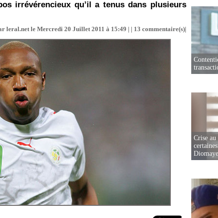
opos irrévérencieux qu’il a tenus dans plusieurs
r leral.net le Mercredi 20 Juillet 2011 à 15:49 | |
13
commentaire(s)|
Contenti
transact
Crise au
certaines
Diomaye