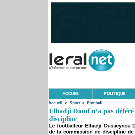
ACCUEIL
POLITIQUE
Accueil
>
Sport
>
Football
Elhadji Diouf n’a pas déféré
discipline
Le footballeur Elhadji Ousseynou D
de la commission de discipline de 