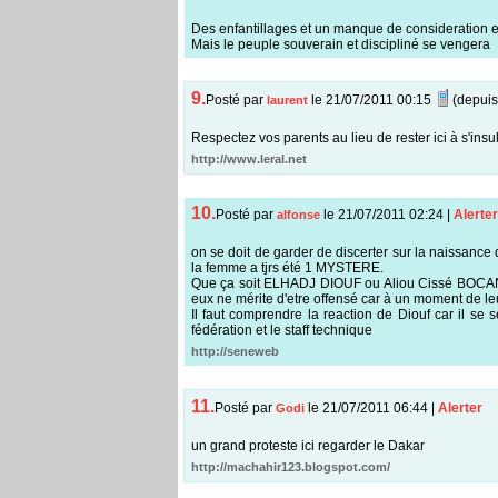
Des enfantillages et un manque de consideration e
Mais le peuple souverain et discipliné se vengera
9.
Posté par
le 21/07/2011 00:15
(depuis
laurent
Respectez vos parents au lieu de rester ici à s'insul
http://www.leral.net
10.
Posté par
le 21/07/2011 02:24
|
Alerter
alfonse
on se doit de garder de discerter sur la naissance
la femme a tjrs été 1 MYSTERE.
Que ça soit ELHADJ DIOUF ou Aliou Cissé BOCANDE
eux ne mérite d'etre offensé car à un moment de le
Il faut comprendre la reaction de Diouf car il se
fédération et le staff technique
http://seneweb
11.
Posté par
le 21/07/2011 06:44
|
Alerter
Godi
un grand proteste ici regarder le Dakar
http://machahir123.blogspot.com/