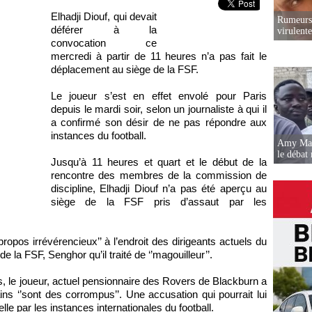
Elhadji Diouf, qui devait
Rumeurs 
déférer à la
virulent
convocation ce
mercredi à partir de 11 heures n’a pas fait le
déplacement au siège de la FSF.
Le joueur s’est en effet envolé pour Paris
depuis le mardi soir, selon un journaliste à qui il
a confirmé son désir de ne pas répondre aux
instances du football.
Amy Mara
le débat 
Jusqu’à 11 heures et quart et le début de la
rencontre des membres de la commission de
discipline, Elhadji Diouf n’a pas été aperçu au
siège de la FSF pris d’assaut par les
propos irrévérencieux’’ à l’endroit des dirigeants actuels du
e la FSF, Senghor qu’il traité de ‘’magouilleur’’.
is, le joueur, actuel pensionnaire des Rovers de Blackburn a
ains ‘’sont des corrompus’’. Une accusation qui pourrait lui
le par les instances internationales du football.