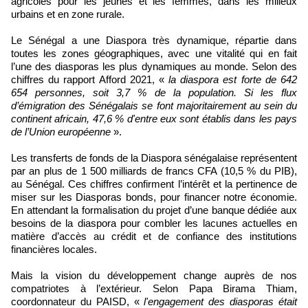
agricoles pour les jeunes et les femmes, dans les milieux
urbains et en zone rurale.
Le Sénégal a une Diaspora très dynamique, répartie dans
toutes les zones géographiques, avec une vitalité qui en fait
l’une des diasporas les plus dynamiques au monde. Selon des
chiffres du rapport Afford 2021, «
la diaspora est forte de 642
654 personnes, soit 3,7 % de la population. Si les flux
d’émigration des Sénégalais se font majoritairement au sein du
continent africain, 47,6 % d'entre eux sont établis dans les pays
de l’Union européenne
».
Les transferts de fonds de la Diaspora sénégalaise représentent
par an plus de 1 500 milliards de francs CFA (10,5 % du PIB),
au Sénégal. Ces chiffres confirment l’intérêt et la pertinence de
miser sur les Diasporas bonds, pour financer notre économie.
En attendant la formalisation du projet d’une banque dédiée aux
besoins de la diaspora pour combler les lacunes actuelles en
matière d’accès au crédit et de confiance des institutions
financières locales.
Mais la vision du développement change auprès de nos
compatriotes à l’extérieur. Selon Papa Birama Thiam,
coordonnateur du PAISD, «
l'engagement des diasporas était