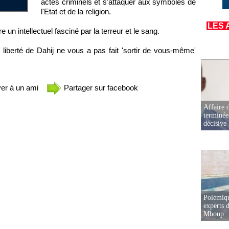
actes criminels et s'attaquer aux symboles de
l'Etat et de la religion.
LES 
 un intellectuel fasciné par la terreur et le sang.
 liberté de Dahij ne vous a pas fait 'sortir de vous-même'
er à un ami
Partager sur facebook
Affaire d
terminée
décisive
Polémiqu
experts d
Mboup