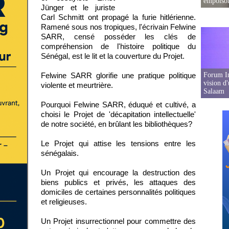
empoison
Jünger et le juriste
Carl Schmitt ont propagé la furie hitlérienne.
Ramené sous nos tropiques, l'écrivain Felwine
SARR, censé posséder les clés de
compréhension de l'histoire politique du
Sénégal, est le lit et la couverture du Projet.
Forum In
Felwine SARR glorifie une pratique politique
vision d
violente et meurtrière.
Salaam
Pourquoi Felwine SARR, éduqué et cultivé, a
choisi le Projet de 'décapitation intellectuelle'
de notre société, en brûlant les bibliothèques?
Le Projet qui attise les tensions entre les
sénégalais.
Un Projet qui encourage la destruction des
biens publics et privés, les attaques des
domiciles de certaines personnalités politiques
et religieuses.
Un Projet insurrectionnel pour commettre des