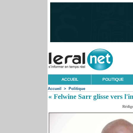
ACCUEIL
POLITIQUE
Accueil
>
Politique
« Felwine Sarr glisse vers 
Rédigé