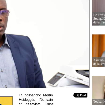
Le Prési
Soumaré 
défend s
Assemblé
de la ses
Le philosophe Martin
Heidegger, l'écrivain
Touba: N
et essayiste Ernst