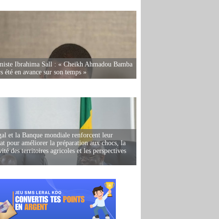
miste Ibrahima Sall : « Cheikh Ahmadou Bamba
rs été en avance sur son temps »
al et la Banque mondiale renforcent leur
iat pour améliorer la préparation aux chocs, la
ité des territoires agricoles et les perspectives
i