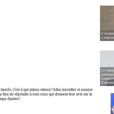
L’écono
a toujou
Le Sénég
partenar
connectiv
d’emplo