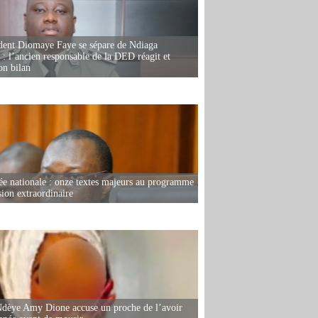
dent Diomaye Faye se sépare de Ndiaga
: l’ancien responsable de la DED réagit et
on bilan
e nationale : onze textes majeurs au programme
sion extraordinaire
dèye Amy Dione accuse un proche de l’avoir