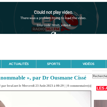
ACTUALITÉS
SPORTS
VIDÉOS
l'innommable », par Dr Ousmane Cissé
 par leral.net le Mercredi 23 Août 2023 à 00:29 | |
0
commentaire(s)|
LES 