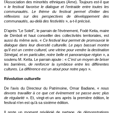
l’Association des minorités ethniques (Ame). Toujours est-il que
«
le festival favorise le dialogue et l’entraide entre toutes les
communautés. Le thème du festival permet d’initier des
réflexions sur des perspectives de développement des
communautés, au-delà des festivités
», a-t-il précisé.
D’après "Le Soleil", le parrain de l’événement, Fodé Keita, maire
de Dimboli et haut conseiller des collectivités territoriales, est
aussi du même avis. «
Ce festival leur permet de promouvoir le
dialogue dans leur diversité culturelle. Le pays bassari montre
qu’il est un centre culturel, une vitrine pour vendre la destination
Sénégal, et en particulier, notre belle et panoramique région
», a
soutenu M. Keïta. Le parrain ajoute : «
C’est un moyen de briser
les barrières, de renforcer la symbiose entre les différentes
cultures. La différence est un atout pour notre pays
».
Révolution culturelle
De l’avis du Directeur du Patrimoine, Omar Badiane, «
nous
devons travailler à ce que cet évènement se passe avec plus
de régularité
». Et, vingt-et-un ans après la première édition, le
festival n’en est qu’à sa sixième édition.
Il reste un moment privilégié de partage, de démonstrations