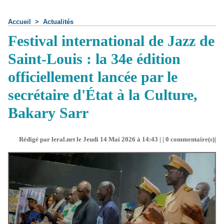
Accueil
>
Actualités
Festival international de Jazz de
Saint-Louis : la 34e édition
officiellement lancée par le
secrétaire d'État à la Culture,
Bakary Sarr
Rédigé par leral.net le Jeudi 14 Mai 2026 à 14:43 | |
0
commentaire(s)|