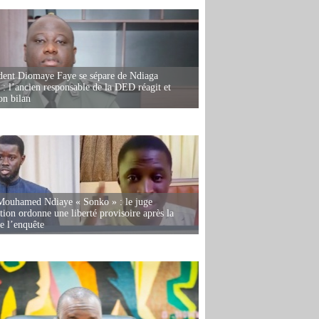
dent Diomaye Faye se sépare de Ndiaga
: l’ancien responsable de la DED réagit et
on bilan
Mouhamed Ndiaye « Sonko » : le juge
tion ordonne une liberté provisoire après la
de l’enquête