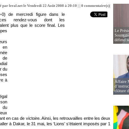
 par leral.net le Vendredi 22 Août 2008 à 20:10 | |
0
commentaire(s)|
0-0) de mercredi figure dans le
ces rendez-vous dont les
lent plus que le score final. Les
pes
Le Prési
Soumaré 
défend s
eurs
e en
rnée
s de
dial
r du
ises
re à
Affaire 
d’instruc
clôture 
égal
son
 du
eux
t en cas de victoire. Ainsi, les retrouvailles entre les deux
ler à Dakar, le 31 mai, les ‘Lions’ s’étaient imposés par 1