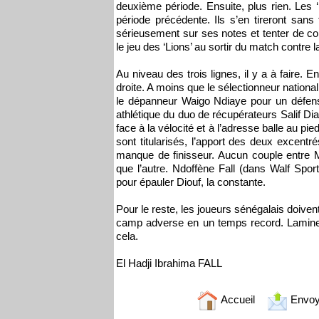
deuxième période. Ensuite, plus rien. Les 
période précédente. Ils s’en tireront san
sérieusement sur ses notes et tenter de cor
le jeu des ‘Lions’ au sortir du match contre l
Au niveau des trois lignes, il y a à faire. En
droite. A moins que le sélectionneur nation
le dépanneur Waigo Ndiaye pour un défenseu
athlétique du duo de récupérateurs Salif D
face à la vélocité et à l’adresse balle au pie
sont titularisés, l’apport des deux excentr
manque de finisseur. Aucun couple entre 
que l’autre. Ndoffène Fall (dans Walf Sp
pour épauler Diouf, la constante.
Pour le reste, les joueurs sénégalais doivent 
camp adverse en un temps record. Lamine
cela.
El Hadji Ibrahima FALL
Accueil
Envoy