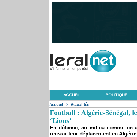
ACCUEIL
POLITIQUE
Accueil
>
Actualités
Football : Algérie-Sénégal, l
‘Lions’
En défense, au milieu comme en att
réussir leur déplacement en Algérie