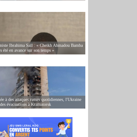
miste Ibrahima Sall : « Cheikh Ahmadou Bamba
rs été en avance sur son temps »
ée à des attaques russes quotidiennes, l'Ukraine
des évacuations à Kramatorsk