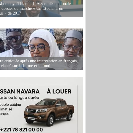
Abdoulaye Thiam – L'Assemblée nationale
e dossier du marché « Un Étudiant, un
ur » de 2017
 critiquée après une intervention en français,
relancé sur la forme et le fond