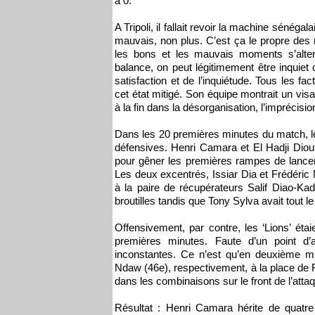
à 0.
A Tripoli, il fallait revoir la machine sénéga
mauvais, non plus. C’est ça le propre des 
les bons et les mauvais moments s’alter
balance, on peut légitimement être inquiet 
satisfaction et de l’inquiétude. Tous les f
cet état mitigé. Son équipe montrait un v
à la fin dans la désorganisation, l’imprécisi
Dans les 20 premières minutes du match, le
défensives. Henri Camara et El Hadji Diouf,
pour gêner les premières rampes de lancem
Les deux excentrés, Issiar Dia et Frédéric M
à la paire de récupérateurs Salif Diao-Ka
broutilles tandis que Tony Sylva avait tout l
Offensivement, par contre, les ‘Lions’ ét
premières minutes. Faute d’un point d’a
inconstantes. Ce n’est qu’en deuxième 
Ndaw (46e), respectivement, à la place de F
dans les combinaisons sur le front de l’atta
Résultat : Henri Camara hérite de quatr