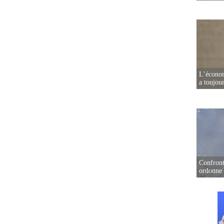
L’écono
a toujou
Confront
ordonne 