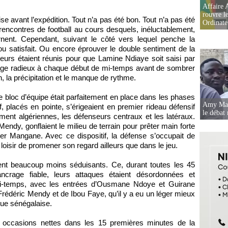
Affaire 
rouvre l
laise avant l’expédition. Tout n’a pas été bon. Tout n’a pas été
Ordinate
rencontres de football au cours desquels, inéluctablement,
nent. Cependant, suivant le côté vers lequel penche la
ou satisfait. Ou encore éprouver le double sentiment de la
acteurs étaient réunis pour que Lamine Ndiaye soit saisi par
isage radieux à chaque début de mi-temps avant de sombrer
on, la précipitation et le manque de rythme.
 bloc d’équipe était parfaitement en place dans les phases
Amy Mara
 placés en pointe, s’érigeaient en premier rideau défensif
le débat 
ent algériennes, les défenseurs centraux et les latéraux.
endy, gonflaient le milieu de terrain pour prêter main forte
der Mangane. Avec ce dispositif, la défense s’occupait de
e loisir de promener son regard ailleurs que dans le jeu.
aient beaucoup moins séduisants. Ce, durant toutes les 45
ncrage fiable, leurs attaques étaient désordonnées et
mi-temps, avec les entrées d’Ousmane Ndoye et Guirane
rédéric Mendy et de Ibou Faye, qu’il y a eu un léger mieux
que sénégalaise.
e occasions nettes dans les 15 premières minutes de la