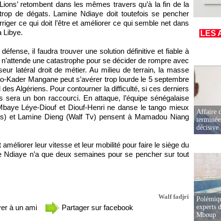
‘Lions’ retombent dans les mêmes travers qu’à la fin de la
s trop de dégats. Lamine Ndiaye doit toutefois se pencher
riger ce qui doit l’être et améliorer ce qui semble net dans
a Libye.
LES 
 défense, il faudra trouver une solution définitive et fiable à
al n’attende une catastrophe pour se décider de rompre avec
r latéral droit de métier. Au milieu de terrain, la masse
iao-Kader Mangane peut s’avérer trop lourde le 5 septembre
d des Algériens. Pour contourner la difficulté, si ces derniers
és sera un bon raccourci. En attaque, l’équipe sénégalaise
Mbaye Léye-Diouf et Diouf-Henri ne danse le tango mieux
Affaire d
orts) et Lamine Dieng (Walf Tv) pensent à Mamadou Niang
terminée
décisive
améliorer leur vitesse et leur mobilité pour faire le siège du
 Ndiaye n’a que deux semaines pour se pencher sur tout
Walf fadjri
Polémiqu
er à un ami
Partager sur facebook
experts d
Mboup