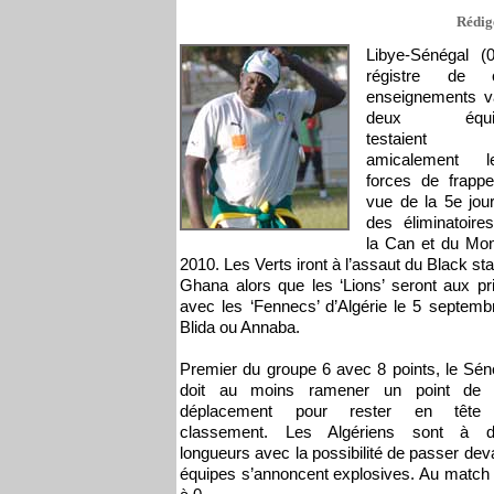
Rédigé
Libye-Sénégal (
régistre de 
enseignements va
deux équi
testaient
amicalement l
forces de frapp
vue de la 5e jou
des éliminatoire
la Can et du Mon
2010. Les Verts iront à l’assaut du Black sta
Ghana alors que les ‘Lions’ seront aux pr
avec les ‘Fennecs’ d’Algérie le 5 septemb
Blida ou Annaba.
Premier du groupe 6 avec 8 points, le Sén
doit au moins ramener un point de 
déplacement pour rester en tête
classement. Les Algériens sont à d
longueurs avec la possibilité de passer devan
équipes s’annoncent explosives. Au match al