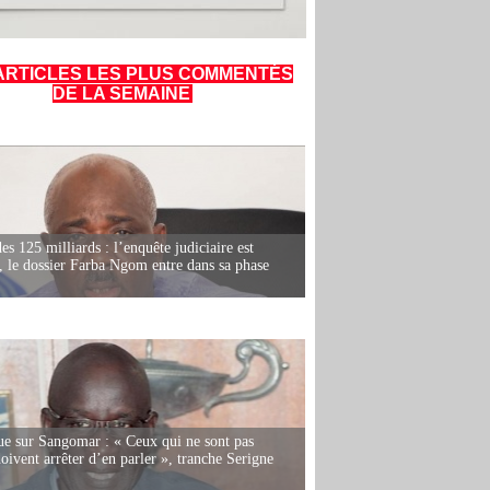
ARTICLES LES PLUS COMMENTÉS
DE LA SEMAINE
es 125 milliards : l’enquête judiciaire est
, le dossier Farba Ngom entre dans sa phase
e sur Sangomar : « Ceux qui ne sont pas
oivent arrêter d’en parler », tranche Serigne