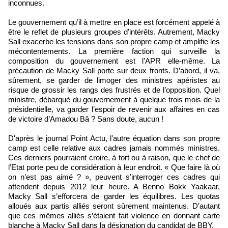
inconnues.
Le gouvernement qu’il à mettre en place est forcément appelé à
être le reflet de plusieurs groupes d’intérêts. Autrement, Macky
Sall exacerbe les tensions dans son propre camp et amplifie les
mécontentements. La première faction qui surveille la
composition du gouvernement est l’APR elle-même. La
précaution de Macky Sall porte sur deux fronts. D’abord, il va,
sûrement, se garder de limoger des ministres apéristes au
risque de grossir les rangs des frustrés et de l’opposition. Quel
ministre, débarqué du gouvernement à quelque trois mois de la
présidentielle, va garder l’espoir de revenir aux affaires en cas
de victoire d’Amadou Bâ ? Sans doute, aucun !
D'après le journal Point Actu, l’autre équation dans son propre
camp est celle relative aux cadres jamais nommés ministres.
Ces derniers pourraient croire, à tort ou à raison, que le chef de
l’Etat porte peu de considération à leur endroit. « Que faire là où
on n’est pas aimé ? », peuvent s’interroger ces cadres qui
attendent depuis 2012 leur heure. A Benno Bokk Yaakaar,
Macky Sall s’efforcera de garder les équilibres. Les quotas
alloués aux partis alliés seront sûrement maintenus. D’autant
que ces mêmes alliés s’étaient fait violence en donnant carte
blanche à Macky Sall dans la désignation du candidat de BBY.