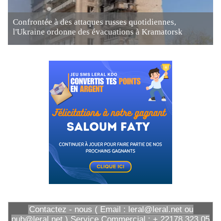
Confrontée à des attaques russes quotidiennes,
l'Ukraine ordonne des évacuations à Kramatorsk
Contactez - nous ( Email : leral@leral.net ou
pub@leral.net ) Service Commercial : + 22178 323 05