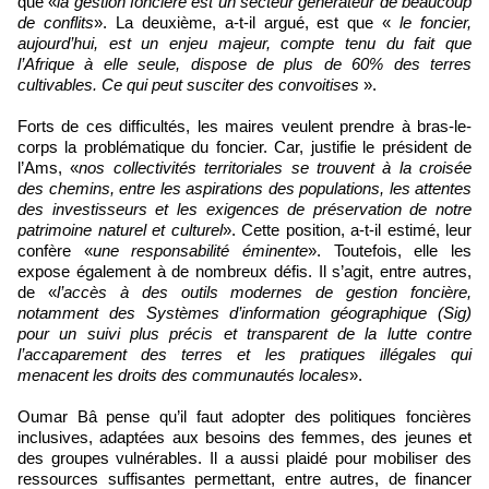
que «
la gestion foncière est un secteur générateur de beaucoup
de conflits
». La deuxième, a-t-il argué, est que «
le foncier,
aujourd’hui, est un enjeu majeur, compte tenu du fait que
l’Afrique à elle seule, dispose de plus de 60% des terres
cultivables. Ce qui peut susciter des convoitises
».
Forts de ces difficultés, les maires veulent prendre à bras-le-
corps la problématique du foncier. Car, justifie le président de
l’Ams, «
nos collectivités territoriales se trouvent à la croisée
des chemins, entre les aspirations des populations, les attentes
des investisseurs et les exigences de préservation de notre
patrimoine naturel et culturel
». Cette position, a-t-il estimé, leur
confère «
une responsabilité éminente
». Toutefois, elle les
expose également à de nombreux défis. Il s’agit, entre autres,
de «
l’accès à des outils modernes de gestion foncière,
notamment des Systèmes d’information géographique (Sig)
pour un suivi plus précis et transparent de la lutte contre
l’accaparement des terres et les pratiques illégales qui
menacent les droits des communautés locales
».
Oumar Bâ pense qu’il faut adopter des politiques foncières
inclusives, adaptées aux besoins des femmes, des jeunes et
des groupes vulnérables. Il a aussi plaidé pour mobiliser des
ressources suffisantes permettant, entre autres, de financer