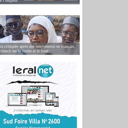
de l’enquête
 critiquée après une intervention en français,
relancé sur la forme et le fond