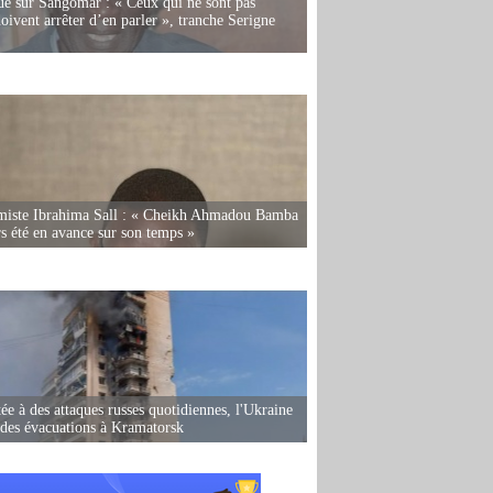
e sur Sangomar : « Ceux qui ne sont pas
oivent arrêter d’en parler », tranche Serigne
miste Ibrahima Sall : « Cheikh Ahmadou Bamba
rs été en avance sur son temps »
ée à des attaques russes quotidiennes, l'Ukraine
des évacuations à Kramatorsk