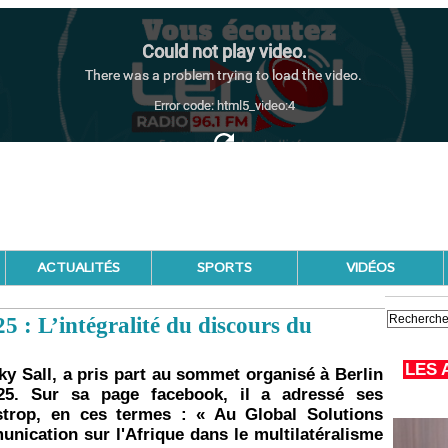
ACTUALITÉS
SPORTS
VIDÉOS
 : L’intégralité du discours du
LES 
ky Sall, a pris part au sommet organisé à Berlin
25. Sur sa page facebook, il a adressé ses
strop, en ces termes : « Au Global Solutions
unication sur l'Afrique dans le multilatéralisme