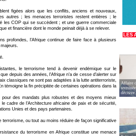
blent figées alors que les conflits, anciens et nouveaux,
es autres ; les menaces terroristes restent entières ; le
ré les COP qui se succèdent ; et une guerre commerciale
ue et financière dont le monde peinait déjà à se relever.
LES 
s profondes, l’Afrique continue de faire face à plusieurs
s majeurs.
é.
sistantes, le terrorisme tend à devenir endémique sur le
re que depuis des années, l’Afrique n’a de cesse d’alerter sur
aix classiques ne sont pas adaptées à la lutte antiterroriste,
Affaire d
témoigne la fin précipitée de certaines opérations dans la
terminée
décisive
dé pour des mandats plus robustes et des moyens mieux
le cadre de l’Architecture africaine de paix et de sécurité,
Nations Unies et des pays partenaires.
 terrorisme, ou tout au moins réduire de façon significative
ersistance du terrorisme en Afrique constitue une menace