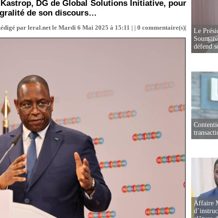
Kastrop, DG de Global Solutions Initiative, pour
tégralité de son discours…
édigé par leral.net le Mardi 6 Mai 2025 à 15:11 | |
0
commentaire(s)|
Le Prési
Soumaré 
défend s
Contenti
transact
Affaire 
d’instruc