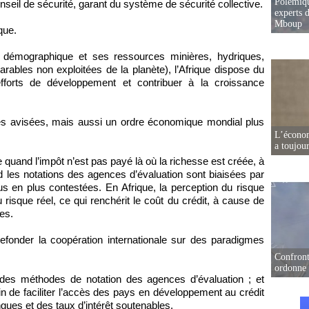
Polémiqu
onseil de sécurité, garant du système de sécurité collective.
experts d
Mboup
que.
 démographique et ses ressources minières, hydriques,
rables non exploitées de la planète), l’Afrique dispose du
efforts de développement et contribuer à la croissance
ques avisées, mais aussi un ordre économique mondial plus
L’écono
a toujou
uand l’impôt n’est pas payé là où la richesse est créée, à
 les notations des agences d’évaluation sont biaisées par
us en plus contestées. En Afrique, la perception du risque
risque réel, ce qui renchérit le coût du crédit, à cause de
es.
efonder la coopération internationale sur des paradigmes
Confront
ordonne 
et des méthodes de notation des agences d’évaluation ; et
n de faciliter l’accès des pays en développement au crédit
ngues et des taux d’intérêt soutenables.