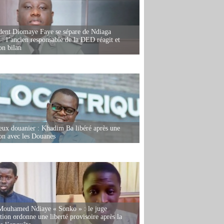
dent Diomaye Faye se sépare de Ndiaga
: l’ancien responsable de la DED réagit et
on bilan
eux douanier : Khadim Ba libéré après une
ion avec les Douanes
Mouhamed Ndiaye « Sonko » : le juge
tion ordonne une liberté provisoire après la