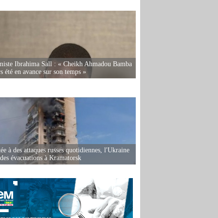
miste Ibrahima Sall : « Cheikh Ahmadou Bamba
rs été en avance sur son temps »
ée à des attaques russes quotidiennes, l'Ukraine
des évacuations à Kramatorsk