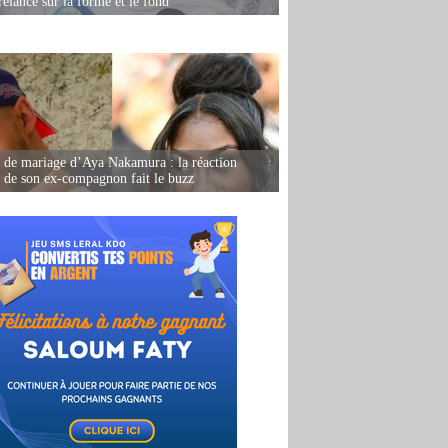
relancé sur la forme et le fond
de mariage d’Aya Nakamura : la réaction
e de son ex-compagnon fait le buzz