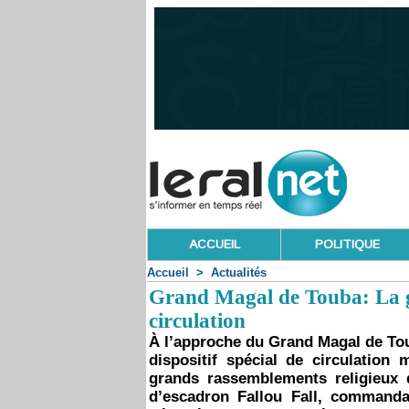
ACCUEIL
POLITIQUE
Accueil
>
Actualités
Grand Magal de Touba: La g
circulation
À l’approche du Grand Magal de Tou
dispositif spécial de circulatio
grands rassemblements religieux 
d’escadron Fallou Fall, command