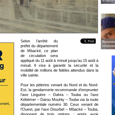
le débat 
Selon l’arrêté du
Rumeurs 
préfet du département
virulent
de Mbacké, ce plan
de circulation sera
appliqué du 11 août à minuit jusqu’au 15 août à
minuit. Il vise à garantir la sécurité et la
mobilité de millions de fidèles attendus dans la
ville sainte.
Pour les pèlerins venant du Nord et du Nord-
Est, la gendarmerie recommande d’emprunter
l’axe Linguère – Dahra – Touba ou l’axe
Kébémer – Darou Mouhty – Touba via la route
départementale numéro 30. Ceux venant de
l’Ouest, par l’axe Diourbel – Mbacké – Touba,
disposent de trois options : après avoir