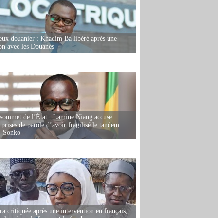
eux douanier : Khadim Ba libéré après une
ion avec les Douanes
 sommet de l’État : Lamine Niang accuse
 prises de parole d’avoir fragilisé le tandem
-Sonko
 critiquée après une intervention en français,