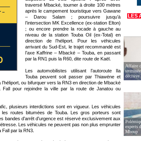
traversé Mbacké, tourner à droite 100 mètres
après le campement touristique vers Gawane
LES 
– Darou Salam ; poursuivre jusqu’à
l’intersection MK Excellence (ex-station Elton)
; ou encore prendre la rocade à gauche au
niveau de la station Touba Oil (ex-Total) en
direction de l’héliport. Pour les véhicules
arrivant du Sud-Est, le trajet recommandé est
l’axe Kaffrine – Mbacké – Touba, en passant
par la RN1 puis la R60, dite route de Kaël.
Affaire d
Les automobilistes utilisant l’autoroute Ila
terminée
décisive
Touba peuvent soit passer par Thiawéne et
l’héliport, ou bifurquer vers la RN3 en direction de Mbacké
a Fall pour rejoindre la ville par la route de Janatou ou
rafic, plusieurs interdictions sont en vigueur. Les véhicules
 les routes bitumées de Touba. Les gros porteurs sont
e des bandes d’arrêt d’urgence est réservé exclusivement aux
Polémiqu
 détresse. Les véhicules ne peuvent pas non plus emprunter
experts d
 Fall par la RN3.
Mboup