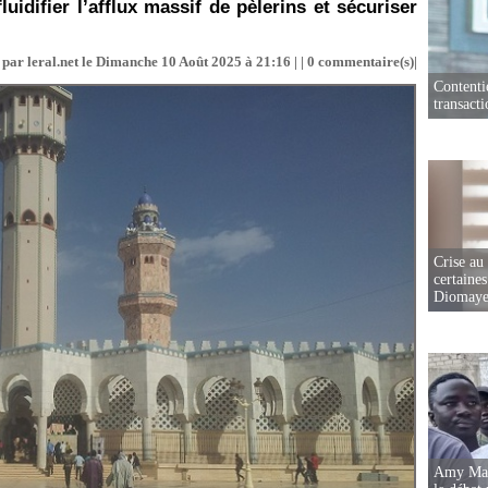
uidifier l’afflux massif de pèlerins et sécuriser
par leral.net le Dimanche 10 Août 2025 à 21:16 | |
0
commentaire(s)|
Contenti
transact
Crise au
certaines
Diomaye
Amy Mara