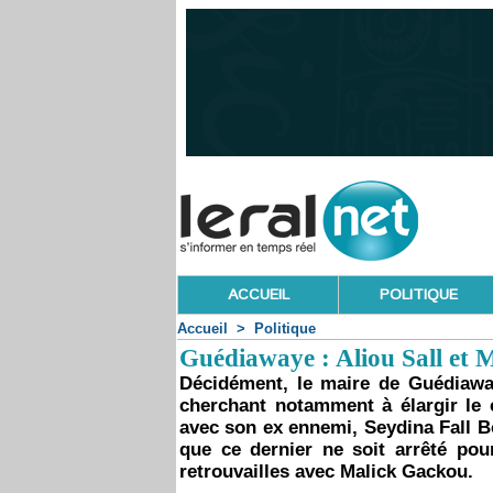
ACCUEIL
POLITIQUE
Accueil
>
Politique
Guédiawaye : Aliou Sall et 
Décidément, le maire de Guédiaway
cherchant notamment à élargir le c
avec son ex ennemi, Seydina Fall B
que ce dernier ne soit arrêté pour
retrouvailles avec Malick Gackou.