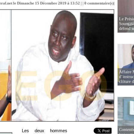
eral.net le Dimanche 15 Décembre 2019 à 13:52 | |
0
commentaire(s)|
Le Prési
Soumaré 
défend s
Affaire 
d’instruc
clôture 
Contenti
Les deux hommes