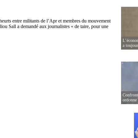
L’écono
a toujou
Confront
ordonne 