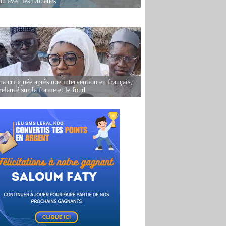
ion avec les Douanes
 critiquée après une intervention en français,
relancé sur la forme et le fond