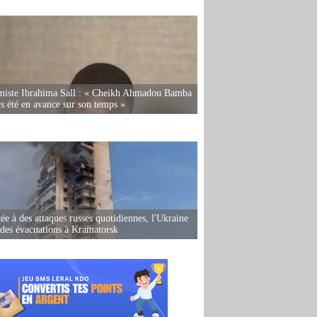
miste Ibrahima Sall : « Cheikh Ahmadou Bamba
rs été en avance sur son temps »
ée à des attaques russes quotidiennes, l'Ukraine
des évacuations à Kramatorsk