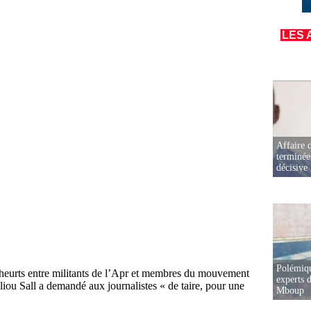
LES 
Affaire d
terminée
décisive
Polémiqu
experts d
Mboup