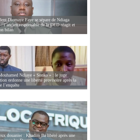
dent Diomaye Faye se sépare de Ndiaga
: l’ancien responsable de la DED réagit et
on bilan
Mouhamed Ndiaye « Sonko » : le juge
tion ordonne une liberté provisoire après la
de l’enquête
eux douanier : Khadim Ba libéré après une