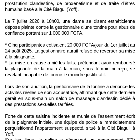
prostitution clandestine, de proxénétisme et de traite d'êtres
humains basé à la Cité Biagui (Yoff).
Le 7 juillet 2026 à 18h00, une dame se disant esthéticienne
dépose plainte contre la gestionnaire d’une tontine pour abus de
confiance portant sur 1 000 000 FCFA.
* Cinq participantes cotisaient 20 000 FCFA/jour du 1er juillet au
24 août 2025. La gestionnaire aurait refusé de reverser sa mise
à la plaignante.
* La mise en cause a nié les faits, prétendant avoir remboursé
la plaignante de la main à la main, sans témoin ni reçu, se
révélant incapable de fournir le moindre justificatif.
Lors de son audition, la gestionnaire de la tontine a dénoncé les
activités réelles de son accusatrice, affirmant que cette dernière
gérait en sous-main un salon de massage clandestin dédié à
des prestations sexuelles tarifées.
Forte de cette saisine incidente et munie de l’assentiment écrit
de la plaignante initiale, une équipe de police a immédiatement
perquisitionné l'appartement suspecté, situé à la Cité Biagui, à
Yoff.
Sur les lieux, la police a découvert un appartement (F3)