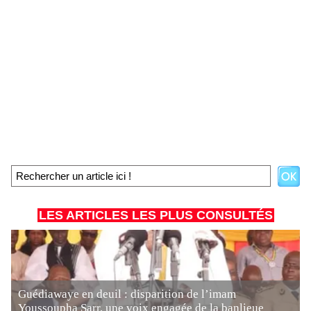
LES ARTICLES LES PLUS CONSULTÉS
Guédiawaye en deuil : disparition de l’imam
Youssoupha Sarr, une voix engagée de la banlieue