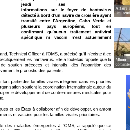
jeudi ses
Affaire 
informations sur le foyer de hantavirus
lieu rem
détecté à bord d’un navire de croisière ayant
transité entre l’Argentine, Cabo Verde et
plusieurs pays européens, tout en
confirmant qu’aucun traitement antiviral
spécifique ni vaccin n’est actuellement
nd, Technical Officer à l’OMS, a précisé qu’il n’existe à ce
spécifiquement les hantavirus. Elle a toutefois rappelé que la
Mbour : 
domicile 
e soutien précoces et intensifs, dès l’apparition des
ivement le pronostic des patients.
font partie des familles virales intégrées dans les priorités
anisation soutient la coordination internationale autour du
nticiper le développement de contre-mesures médicales pour
ue.
iques et les États à collaborer afin de développer, en amont
ments et vaccins pour les familles virales prioritaires.
ité des maladies émergentes à l’OMS, a rappelé que ce