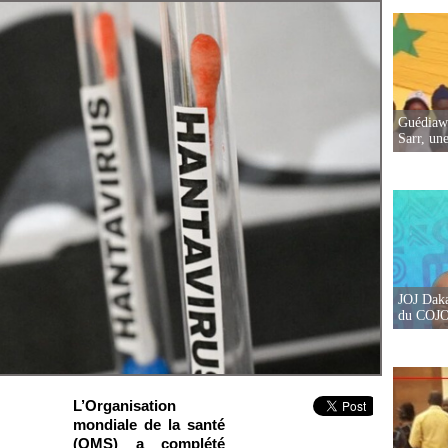
Guédiawa
Sarr, un
JOJ Daka
du COJOJ
L’Organisation
mondiale de la santé
(OMS) a complété