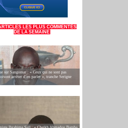
ARTICLES LES PLUS COMMENTÉS
DE LA SEMAINE
e sur Sangomar : « Ceux qui ne sont pas
oivent arrêter d’en parler », tranche Serigne
miste Ibrahima Sall : « Cheikh Ahmadou Bamba