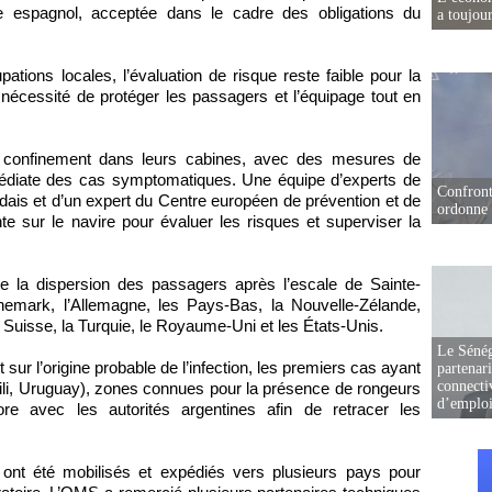
e espagnol, acceptée dans le cadre des obligations du
a toujou
tions locales, l’évaluation de risque reste faible pour la
a nécessité de protéger les passagers et l’équipage tout en
 confinement dans leurs cabines, avec des mesures de
mmédiate des cas symptomatiques. Une équipe d’experts de
Confront
is et d’un expert du Centre européen de prévention et de
ordonne 
e sur le navire pour évaluer les risques et superviser la
 la dispersion des passagers après l’escale de Sainte-
emark, l’Allemagne, les Pays-Bas, la Nouvelle-Zélande,
a Suisse, la Turquie, le Royaume-Uni et les États-Unis.
Le Sénég
sur l’origine probable de l’infection, les premiers cas ayant
partenar
connectiv
li, Uruguay), zones connues pour la présence de rongeurs
d’emplo
re avec les autorités argentines afin de retracer les
ont été mobilisés et expédiés vers plusieurs pays pour