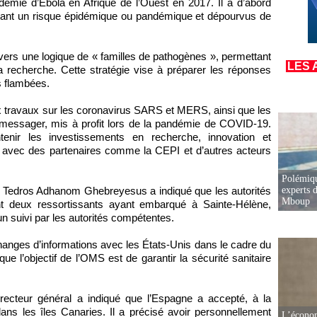
émie d’Ebola en Afrique de l’Ouest en 2017. Il a d’abord
entant un risque épidémique ou pandémique et dépourvus de
vers une logique de « familles de pathogènes », permettant
LES 
la recherche. Cette stratégie vise à préparer les réponses
s flambées.
x travaux sur les coronavirus SARS et MERS, ainsi que les
messager, mis à profit lors de la pandémie de COVID-19.
tenir les investissements en recherche, innovation et
ion avec des partenaires comme la CEPI et d’autres acteurs
Polémiqu
experts d
l, Tedros Adhanom Ghebreyesus a indiqué que les autorités
Mboup
t deux ressortissants ayant embarqué à Sainte-Hélène,
un suivi par les autorités compétentes.
hanges d’informations avec les États-Unis dans le cadre du
que l’objectif de l’OMS est de garantir la sécurité sanitaire
directeur général a indiqué que l’Espagne a accepté, à la
ans les îles Canaries. Il a précisé avoir personnellement
L’écono