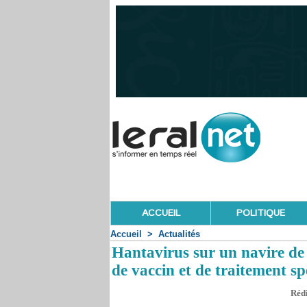
ACCUEIL
POLITIQUE
Accueil
>
Actualités
Hantavirus sur un navire de 
de vaccin et de traitement sp
Rédi