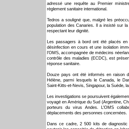
adressé une requête au Premier ministr
règlement sanitaire international.
Tedros a souligné que, malgré les préoccupa
population des Canaries. Il a insisté sur l
respectant leur dignité.
Les passagers à bord ont été placés en
désinfection en cours et une isolation i
l’OMS, accompagnée de médecins néerlanda
contrôle des maladies (ECDC), est présent
réponse sanitaire.
Douze pays ont été informés en raison de
Hélène, parmi lesquels le Canada, le Dan
Saint-Kitts-et-Nevis, Singapour, la Suède, l
Les investigations se poursuivent également 
voyagé en Amérique du Sud (Argentine, Chi
porteurs du virus Andes. L’OMS collabo
déplacements des personnes concernées.
Dans ce cadre, 2 500 kits de diagnostic 