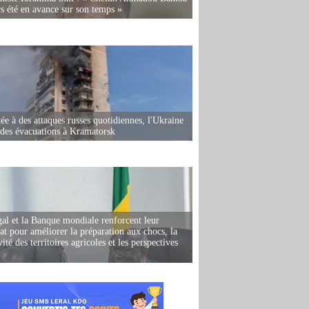
rs été en avance sur son temps »
ée à des attaques russes quotidiennes, l'Ukraine
des évacuations à Kramatorsk
al et la Banque mondiale renforcent leur
iat pour améliorer la préparation aux chocs, la
ité des territoires agricoles et les perspectives
i