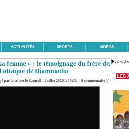
ACTUALITÉS
SPORTS
VIDÉOS
 sa femme » : le témoignage du frère du
l'attaque de Diamniadio
LES 
é par leral.net le Samedi 4 Juillet 2026 à 09:52 | |
0
commentaire(s)|
Guédiawa
Sarr, un