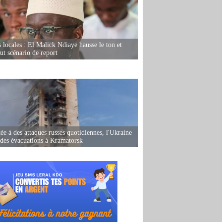
s locales : El Malick Ndiaye hausse le ton et
out scénario de report
ée à des attaques russes quotidiennes, l'Ukraine
des évacuations à Kramatorsk