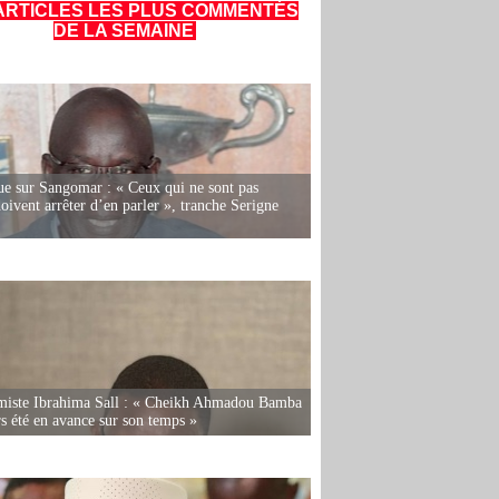
ARTICLES LES PLUS COMMENTÉS
DE LA SEMAINE
e sur Sangomar : « Ceux qui ne sont pas
oivent arrêter d’en parler », tranche Serigne
miste Ibrahima Sall : « Cheikh Ahmadou Bamba
rs été en avance sur son temps »