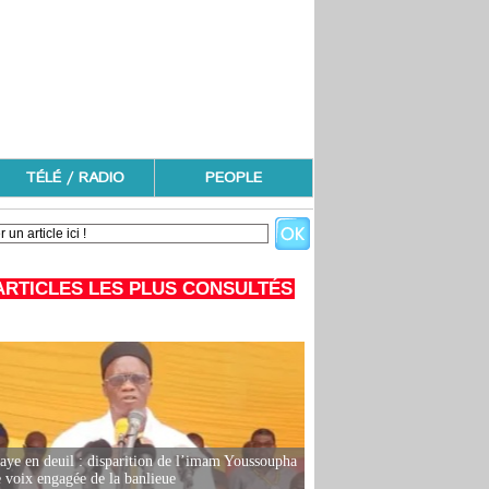
TÉLÉ / RADIO
PEOPLE
ARTICLES LES PLUS CONSULTÉS
ye en deuil : disparition de l’imam Youssoupha
e voix engagée de la banlieue