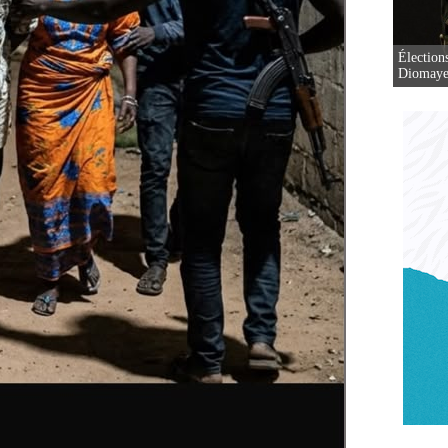
Élection
Diomaye 