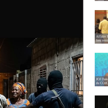
Affaire 
lieu rem
JOJ Daka
du COJOJ