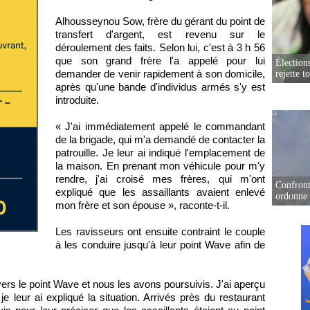
Alhousseynou Sow, frère du gérant du point de
transfert d'argent, est revenu sur le
déroulement des faits. Selon lui, c'est à 3 h 56
que son grand frère l'a appelé pour lui
Élection
demander de venir rapidement à son domicile,
rejette t
après qu'une bande d'individus armés s'y est
introduite.
« J'ai immédiatement appelé le commandant
de la brigade, qui m'a demandé de contacter la
patrouille. Je leur ai indiqué l'emplacement de
la maison. En prenant mon véhicule pour m'y
rendre, j'ai croisé mes frères, qui m'ont
Confront
expliqué que les assaillants avaient enlevé
ordonne 
mon frère et son épouse », raconte-t-il.
Les ravisseurs ont ensuite contraint le couple
à les conduire jusqu'à leur point Wave afin de
vers le point Wave et nous les avons poursuivis. J'ai aperçu
 leur ai expliqué la situation. Arrivés près du restaurant