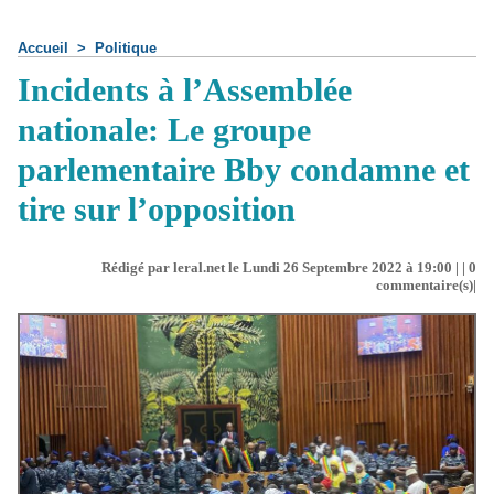
Accueil
>
Politique
Incidents à l’Assemblée
nationale: Le groupe
parlementaire Bby condamne et
tire sur l’opposition
Rédigé par leral.net le Lundi 26 Septembre 2022 à 19:00 | |
0
commentaire(s)|