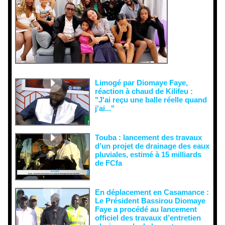
malveillant
es et aux
tentatives
de
récupératio
n visant à
semer le
doute...
Limogé par Diomaye Faye,
réaction à chaud de Kilifeu :
"J'ai reçu une balle réelle quand
j'ai..."
Touba : lancement des travaux
d’un projet de drainage des eaux
pluviales, estimé à 15 milliards
de FCfa ‎
En déplacement en Casamance :
Le Président Bassirou Diomaye
Faye a procédé au lancement
officiel des travaux d’entretien