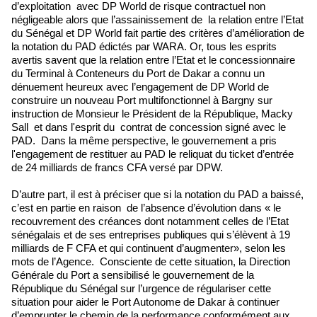
d’exploitation avec DP World de risque contractuel non
négligeable alors que l’assainissement de la relation entre l’Etat
du Sénégal et DP World fait partie des critères d’amélioration de
la notation du PAD édictés par WARA. Or, tous les esprits
avertis savent que la relation entre l’Etat et le concessionnaire
du Terminal à Conteneurs du Port de Dakar a connu un
dénuement heureux avec l’engagement de DP World de
construire un nouveau Port multifonctionnel à Bargny sur
instruction de Monsieur le Président de la République, Macky
Sall et dans l'esprit du contrat de concession signé avec le
PAD. Dans la même perspective, le gouvernement a pris
l'engagement de restituer au PAD le reliquat du ticket d’entrée
de 24 milliards de francs CFA versé par DPW.
D’autre part, il est à préciser que si la notation du PAD a baissé,
c’est en partie en raison de l’absence d’évolution dans « le
recouvrement des créances dont notamment celles de l’Etat
sénégalais et de ses entreprises publiques qui s’élèvent à 19
milliards de F CFA et qui continuent d’augmenter», selon les
mots de l’Agence. Consciente de cette situation, la Direction
Générale du Port a sensibilisé le gouvernement de la
République du Sénégal sur l’urgence de régulariser cette
situation pour aider le Port Autonome de Dakar à continuer
d’emprunter le chemin de la performance conformément aux