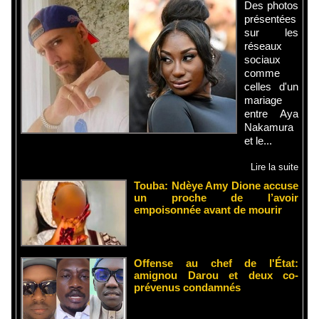
Des photos
présentées
sur les
réseaux
sociaux
comme
celles d'un
mariage
entre Aya
Nakamura
et le...
Lire la suite
Touba: Ndèye Amy Dione accuse
un proche de l’avoir
empoisonnée avant de mourir
Offense au chef de l'État:
amignou Darou et deux co-
prévenus condamnés