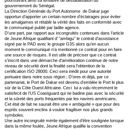
poursuivant ainsi sa tentative de déstabilisation du
gouvernement du Sénégal.
La Direction Générale du Port Autonome de Dakar juge
opportun d’apporter un certain nombre d’éclairages pour éviter
les amalgames et rétablir la vérité des faits en conformité avec
le communiqué publié par ladite agence.
D’une part, par rapport aux incongruités contenues dans l’article
de Jeune Afrique qualifiant d’ "ambigu" le contrat d’assistance
signé par le PAD avec le groupe G3S alors qu’en aucun
moment le communiqué n’a mentionné ce contrat pour en faire
une source de risques. Il est utile de préciser que ce contrat
s’inscrit dans une démarche d’amélioration continue de notre
niveau de sécurité dont la finalité sera l’obtention de la
certification ISO 28000. Ceci sera inédit pour une autorité
portuaire dans notre sous région ; D’ores et déjà, par ce
partenariat, le Port de Dakar est devenu d'emblée le Port le plus
sûr de la Côte Ouest Africaine. Ceci lui a valu récemment le
satisfecit de l’US Coastguard qui ne badine pas avec la sécurité
et la sûreté des ports fréquentés par les navires américains.
Cet état de fait ne saurait être une « ambiguïté » que pour des
esprits souvent enclins à vouloir fragiliser nos plus grands
symboles.
Une autre incongruité mérite également d’être soulignée lorsque
dans la même foulée, Jeune Afrique qualifie la convention