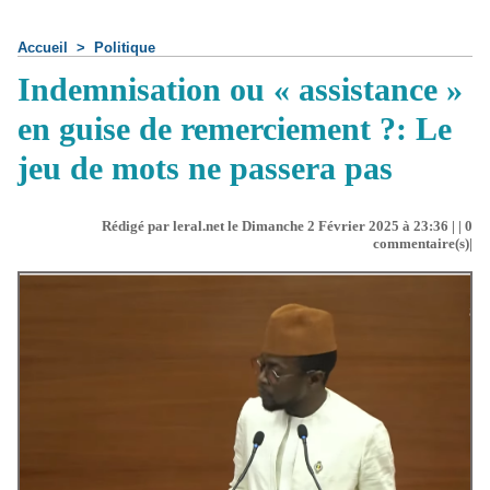
Accueil
>
Politique
Indemnisation ou « assistance »
en guise de remerciement ?: Le
jeu de mots ne passera pas
Rédigé par leral.net le Dimanche 2 Février 2025 à 23:36 | |
0
commentaire(s)|