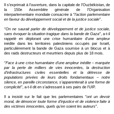
Il s’exprimait à l’ouverture, dans la capitale de l’Ouzbékistan, de
la 150e Assemblée générale de l’Organisation
interparlementaire mondiale consacrée à ‘’
l’action parlementaire
en faveur du développement social et de la justice sociale
’’.
‘’
On ne saurait parler de développement et de justice sociale,
sans évoquer la situation tragique dans la bande de Gaza
’’, a-t-il
rappelé en déplorant une crise humanitaire d’une ampleur
inédite dans les territoires palestiniens occupés par Israël,
particulièrement la bande de Gaza soumise à un blocus et à
des raids destructeurs et meurtriers depuis plus de 18 mois.
‘’
Face à une crise humanitaire d’une ampleur inédite – marquée
par la perte de milliers de vies innocentes, la destruction
d’infrastructures civiles essentielles et la détresse de
populations privées de leurs droits fondamentaux – notre
silence, en pareille circonstance, s’apparenterait à une forme de
complicité
’’, a-t-il dit en s’adressant à ses pairs de l’UIP.
Il a insisté sur le fait que les parlementaires ‘’
ont un devoir
moral, de dénoncer toute forme d’injustice et de violence faite à
des victimes innocentes, quels qu’en soient les auteurs
’’.