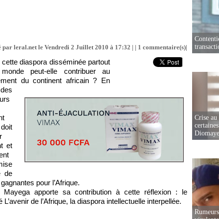
Contenti
transact
 par leral.net le Vendredi 2 Juillet 2010 à 17:32 | |
1
commentaire(s)|
ette diaspora disséminée partout
monde peut-elle contribuer au
ment du continent africain ? En
 des
urs
nt
Crise au
certaines
doit
Diomaye
r
t et
ent
mise
e de
 gagnantes pour l’Afrique.
 Mayega apporte sa contribution à cette réflexion : le
 L’avenir de l’Afrique, la diaspora intellectuelle interpellée.
Rumeurs 