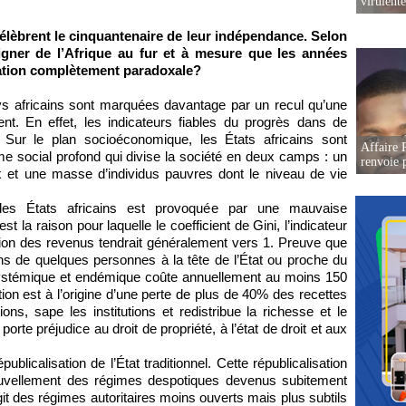
virulent
célèbrent le cinquantenaire de leur indépendance. Selon
igner de l’Afrique au fur et à mesure que les années
uation complètement paradoxale?
 africains sont marquées davantage par un recul qu’une
nt. En effet, les indicateurs fiables du progrès dans de
Sur le plan socioéconomique, les États africains sont
Affaire P
me social profond qui divise la société en deux camps : un
renvoie p
et une masse d’individus pauvres dont le niveau de vie
 les États africains est provoquée par une mauvaise
est la raison pour laquelle le coefficient de Gini, l’indicateur
tion des revenus tendrait généralement vers 1. Preuve que
ns de quelques personnes à la tête de l’État ou proche du
systémique et endémique coûte annuellement au moins 150
ption est à l’origine d’une perte de plus de 40% des recettes
ions, sape les institutions et redistribue la richesse et le
orte préjudice au droit de propriété, à l’état de droit et aux
ublicalisation de l’État traditionnel. Cette républicalisation
enouvellement des régimes despotiques devenus subitement
t des régimes autoritaires moins ouverts mais plus subtils