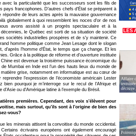
e avec la particularité que les successeurs sont les fils de
es pays francophones. D’autres chefs d’État se préparent à
de répondre de leurs actes après la mauvaise gouvernance
ilà globalement à quoi ressemblent les noces d’or de nos
 nous avons assisté à un progrès spectaculaire et à la
LES 
décennies, le Québec est sorti de sa situation de société
des sociétés industrielles prospères et de s’y maintenir. Ce
grand homme politique comme Jean Lesage dont le slogan
it, d’après l’homme d’État, le temps que ça change. Et les
s. Grâce à la politique de réforme et d’ouverture instituée
la Chine est devenue la troisième puissance économique du
le de Mumbai en Inde est l’un des hauts lieux du monde de
a matière grise, notamment en informatique est au cœur de
 reprendre l’expression de l’économiste américain Lester
Affaire d
ien pourquoi je m’interroge sur le recul de l’Afrique et
terminée
décisive
’Asie ou d’Amérique latine à l’exemple du Brésil.
matières premières. Cependant, des voix s’élèvent pour
oitise, mais surtout, qu’ils sont à l’origine de bien des
nsez-vous?
que les minerais attisent la convoitise du monde occidental.
i. Certains écrivains européens ont également encouragé
Polémiqu
les États occidentaux pour la prospérité des citoyens de ces