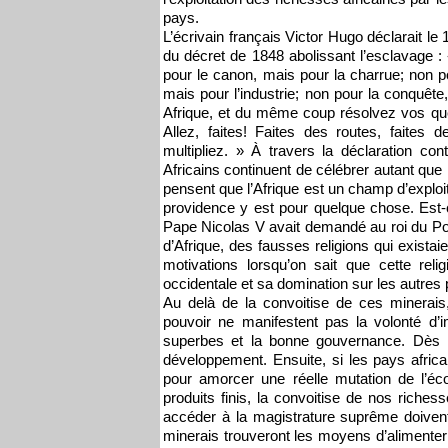
pays.
L’écrivain français Victor Hugo déclarait le
du décret de 1848 abolissant l’esclavage : 
pour le canon, mais pour la charrue; non p
mais pour l’industrie; non pour la conquête,
Afrique, et du même coup résolvez vos ques
Allez, faites! Faites des routes, faites de
multipliez. » À travers la déclaration c
Africains continuent de célébrer autant qu
pensent que l’Afrique est un champ d’exploi
providence y est pour quelque chose. Est-ce
Pape Nicolas V avait demandé au roi du Port
d’Afrique, des fausses religions qui existaie
motivations lorsqu’on sait que cette rel
occidentale et sa domination sur les autres
Au delà de la convoitise de ces minerais,
pouvoir ne manifestent pas la volonté d’
superbes et la bonne gouvernance. Dès lor
développement. Ensuite, si les pays afric
pour amorcer une réelle mutation de l’éc
produits finis, la convoitise de nos riche
accéder à la magistrature suprême doivent
minerais trouveront les moyens d’alimenter 