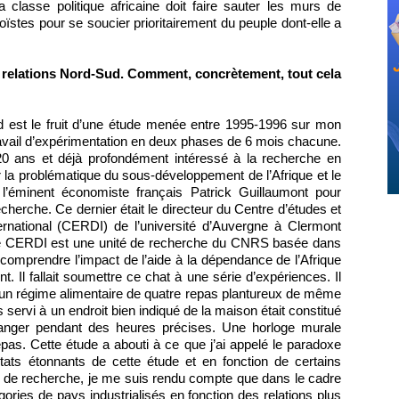
a classe politique africaine doit faire sauter les murs de
ïstes pour se soucier prioritairement du peuple dont-elle a
s relations Nord-Sud. Comment, concrètement, tout cela
d est le fruit d’une étude menée entre 1995-1996 sur mon
n travail d’expérimentation en deux phases de 6 mois chacune.
 20 ans et déjà profondément intéressé à la recherche en
la problématique du sous-développement de l’Afrique et le
té l’éminent économiste français Patrick Guillaumont pour
echerche. Ce dernier était le directeur du Centre d’études et
rnational (CERDI) de l’université d’Auvergne à Clermont
e le CERDI est une unité de recherche du CNRS basée dans
x comprendre l’impact de l’aide à la dépendance de l’Afrique
 Il fallait soumettre ce chat à une série d’expériences. Il
r un régime alimentaire de quatre repas plantureux de même
 servi à un endroit bien indiqué de la maison était constitué
manger pendant des heures précises. Une horloge murale
pas. Cette étude a abouti à ce que j’ai appelé le paradoxe
ats étonnants de cette étude et en fonction de certains
il de recherche, je me suis rendu compte que dans le cadre
égories de pays industrialisés en fonction des relations plus