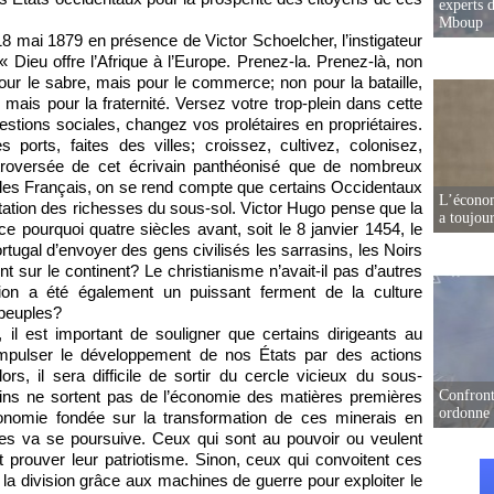
experts d
Mboup
 18 mai 1879 en présence de Victor Schoelcher, l’instigateur
« Dieu offre l’Afrique à l’Europe. Prenez-la. Prenez-là, non
our le sabre, mais pour le commerce; non pour la bataille,
 mais pour la fraternité. Versez votre trop-plein dans cette
tions sociales, changez vos prolétaires en propriétaires.
s ports, faites des villes; croissez, cultivez, colonisez,
ontroversée de cet écrivain panthéonisé que de nombreux
e les Français, on se rend compte que certains Occidentaux
L’écono
tation des richesses du sous-sol. Victor Hugo pense que la
a toujou
 pourquoi quatre siècles avant, soit le 8 janvier 1454, le
ugal d’envoyer des gens civilisés les sarrasins, les Noirs
nt sur le continent? Le christianisme n’avait-il pas d’autres
igion a été également un puissant ferment de la culture
 peuples?
 il est important de souligner que certains dirigeants au
impulser le développement de nos États par des actions
s, il sera difficile de sortir du cercle vicieux du sous-
ains ne sortent pas de l’économie des matières premières
Confront
ordonne 
onomie fondée sur la transformation de ces minerais en
sses va se poursuive. Ceux qui sont au pouvoir ou veulent
 prouver leur patriotisme. Sinon, ceux qui convoitent ces
la division grâce aux machines de guerre pour exploiter le