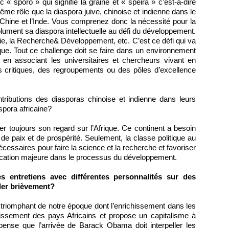
« sporo » qui signifie la graine et « speira » c’est-à-dire
ême rôle que la diaspora juive, chinoise et indienne dans le
 Chine et l’Inde. Vous comprenez donc la nécessité pour la
olument sa diaspora intellectuelle au défi du développement.
gie, la Recherche& Développement, etc. C’est ce défi qui va
que. Tout ce challenge doit se faire dans un environnement
 en associant les universitaires et chercheurs vivant en
es critiques, des regroupements ou des pôles d’excellence
ributions des diasporas chinoise et indienne dans leurs
spora africaine?
er toujours son regard sur l’Afrique. Ce continent a besoin
de paix et de prospérité. Seulement, la classe politique au
écessaires pour faire la science et la recherche et favoriser
lication majeure dans le processus du développement.
 entretiens avec différentes personnalités sur des
ler brièvement?
triomphant de notre époque dont l’enrichissement dans les
ssement des pays Africains et propose un capitalisme à
pense que l’arrivée de Barack Obama doit interpeller les