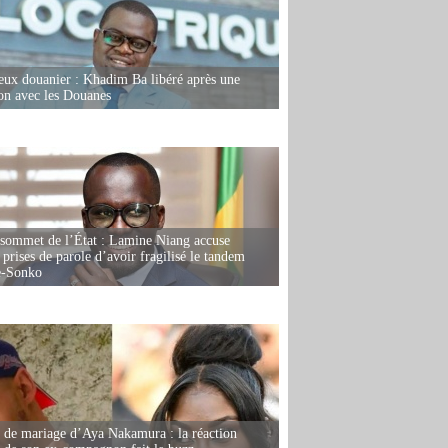
eux douanier : Khadim Ba libéré après une
ion avec les Douanes
 sommet de l’État : Lamine Niang accuse
 prises de parole d’avoir fragilisé le tandem
-Sonko
de mariage d’Aya Nakamura : la réaction