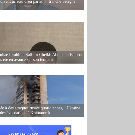
oivent arrêter d’en parler », tranche Serigne
miste Ibrahima Sall : « Cheikh Ahmadou Bamba
rs été en avance sur son temps »
ée à des attaques russes quotidiennes, l'Ukraine
des évacuations à Kramatorsk