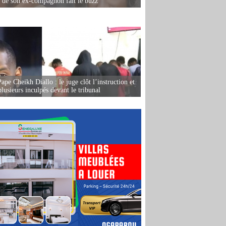
e de son ex-compagnon fait le buzz
ape Cheikh Diallo : le juge clôt l’instruction et
lusieurs inculpés devant le tribunal