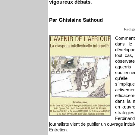
vigoureux débats.
Par Ghislaine Sathoud
Rédigé
Comment c
dans le 
développe
tout cas,
observate
aguerris
soutienne
qu’elle 
s’implique
activemen
efficacem
dans la 
en œuvr
stratégies
Ferdinand
journaliste vient de publier un ouvrage intitulé
Entretien.