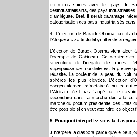
ou moins saines avec les pays du Sud, 
désindustrialisants, des pays industrialisés
d’ambiguïté. Bref, il serait davantage néc
catégorisation des pays industrialisés dans 
4- L’élection de Barack Obama, un fils du
l’Afrique à « sortir du labyrinthe de la négue
L’élection de Barack Obama vient aider à
l’exemple de Gobineau. Ce dernier s’es
scientifique de l’inégalité des races. L’
superpuissance mondiale est la preuve que
réussite. La couleur de la peau du Noir n
sphères les plus élevées. L’élection d
congénitalement réfractaire à tout ce qui e
L’Africain n’est pas frappé par le calvair
secondaire dans la marche des affaires d
marche du podium présidentiel des États du
être possible si on veut atteindre les objectif
5- Pourquoi interpellez-vous la diaspora 
J’interpelle la diaspora parce qu’elle peut j