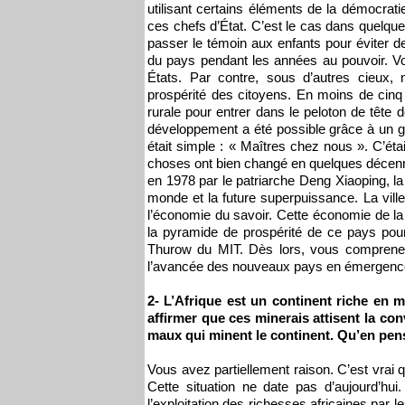
utilisant certains éléments de la démocrati
ces chefs d’État. C’est le cas dans quelqu
passer le témoin aux enfants pour éviter 
du pays pendant les années au pouvoir. Vo
États. Par contre, sous d’autres cieux,
prospérité des citoyens. En moins de cinq 
rurale pour entrer dans le peloton de tête 
développement a été possible grâce à un 
était simple : « Maîtres chez nous ». C’éta
choses ont bien changé en quelques décennie
en 1978 par le patriarche Deng Xiaoping, 
monde et la future superpuissance. La vil
l’économie du savoir. Cette économie de l
la pyramide de prospérité de ce pays pour
Thurow du MIT. Dès lors, vous comprenez b
l’avancée des nouveaux pays en émergence d
2- L’Afrique est un continent riche en 
affirmer que ces minerais attisent la conv
maux qui minent le continent. Qu’en pe
Vous avez partiellement raison. C’est vrai 
Cette situation ne date pas d’aujourd’hu
l’exploitation des richesses africaines par 