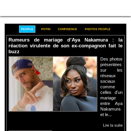
PEOPLE
POTIN
CONFIDENCE
PHOTOS PEOPLE
Rumeurs de mariage d’Aya Nakamura : la
réaction virulente de son ex-compagnon fait le
buzz
Des photos
présentées
sur les
réseaux
sociaux
comme
celles d'un
mariage
entre Aya
Nakamura
et le...
Lire la suite