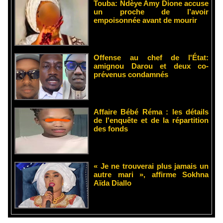
Touba: Ndèye Amy Dione accuse
un proche de l’avoir
empoisonnée avant de mourir
Offense au chef de l'État:
amignou Darou et deux co-
prévenus condamnés
Affaire Bébé Réma : les détails
de l'enquête et de la répartition
des fonds
« Je ne trouverai plus jamais un
autre mari », affirme Sokhna
Aïda Diallo