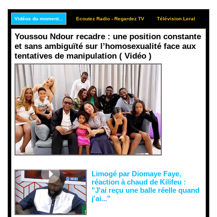
Vidéos du moment...
Ecoutez Radio - Regardez TV
Télévision Leral
Rep
Youssou Ndour recadre : une position constante
et sans ambiguïté sur l’homosexualité face aux
tentatives de manipulation ( Vidéo )
Face aux
interprétati
ons
malveillant
es et aux
tentatives
de
récupératio
n visant à
semer le
doute...
Limogé par Diomaye Faye,
réaction à chaud de Kilifeu :
"J'ai reçu une balle réelle quand
j'ai..."