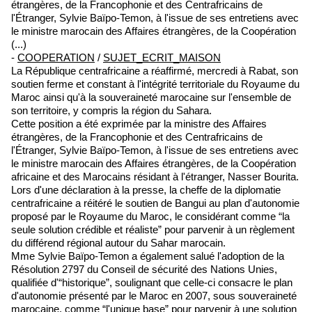
étrangères, de la Francophonie et des Centrafricains de
l'Étranger, Sylvie Baïpo-Temon, à l'issue de ses entretiens avec
le ministre marocain des Affaires étrangères, de la Coopération
(...)
-
COOPERATION
/
SUJET_ECRIT_MAISON
La République centrafricaine a réaffirmé, mercredi à Rabat, son
soutien ferme et constant à l'intégrité territoriale du Royaume du
Maroc ainsi qu'à la souveraineté marocaine sur l'ensemble de
son territoire, y compris la région du Sahara.
Cette position a été exprimée par la ministre des Affaires
étrangères, de la Francophonie et des Centrafricains de
l'Étranger, Sylvie Baïpo-Temon, à l'issue de ses entretiens avec
le ministre marocain des Affaires étrangères, de la Coopération
africaine et des Marocains résidant à l'étranger, Nasser Bourita.
Lors d'une déclaration à la presse, la cheffe de la diplomatie
centrafricaine a réitéré le soutien de Bangui au plan d'autonomie
proposé par le Royaume du Maroc, le considérant comme “la
seule solution crédible et réaliste” pour parvenir à un règlement
du différend régional autour du Sahar marocain.
Mme Sylvie Baïpo-Temon a également salué l'adoption de la
Résolution 2797 du Conseil de sécurité des Nations Unies,
qualifiée d'“historique”, soulignant que celle-ci consacre le plan
d'autonomie présenté par le Maroc en 2007, sous souveraineté
marocaine, comme “l'unique base” pour parvenir à une solution