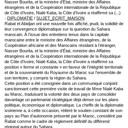
Nasser Bourita, et la ministre d'État, ministre des Affaires
étrangères et de la Coopération internationale de la République
de Côte d'Ivoire, Nialé Kaba, la Côte d'Ivoire a réaffirmé sa (...)
-
DIPLOMATIE
/
SUJET_ECRIT_MAISON
Rabat et Abidjan ont une nouvelle fois affiché, jeudi, la solidité de
leur convergence diplomatique sur la question du Sahara
marocain. À l'issue des entretiens tenus dans la capitale
marocaine entre le ministre des Affaires étrangères, de la
Coopération africaine et des Marocains résidant à l'étranger,
Nasser Bourita, et la ministre d'État, ministre des Affaires
étrangères et de la Coopération internationale de la République
de Côte d'Ivoire, Nialé Kaba, la Côte d'Ivoire a réaffirmé sa
position « ferme et constante » en faveur de l'intégrité territoriale
et de la souveraineté du Royaume du Maroc sur l'ensemble de
son territoire, y compris la région du Sahara.
Cette position a été consignée dans un communiqué conjoint
sanctionnant cette première visite de travail de Mme Nialé Kaba
au Maroc, traduisant la volonté des deux pays de consolider
davantage un partenariat stratégique déjà dense sur les plans
politique, économique et diplomatique. La cheffe de la diplomatie
ivoirienne a, à cette occasion, réitéré le soutien constant de son
pays au Plan d'autonomie présenté par le Maroc, considéré par
Rabat comme le cadre de règlement définitif du différend
régional autour du Sahara.