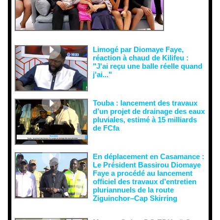
récupératio
n visant à
semer le
doute...
Limogé par Diomaye Faye,
réaction à chaud de Kilifeu :
"J'ai reçu une balle réelle quand
j'ai..."
Touba : lancement des travaux
d’un projet de drainage des eaux
pluviales, estimé à 15 milliards
de FCfa ‎
En déplacement en Casamance :
Le Président Bassirou Diomaye
Faye a procédé au lancement
officiel des travaux d’entretien
pluriannuels de la route
Ziguinchor–Cap Skirring