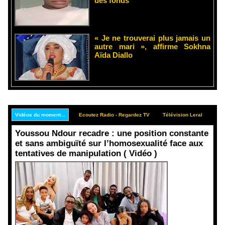
des fonds
« Je ne trouverai plus jamais un
autre mari », affirme Sokhna
Aïda Diallo
Vidéos du moment...
Ecoutez Radio - Regardez TV
Télévision Leral
Rep
Youssou Ndour recadre : une position constante
et sans ambiguïté sur l’homosexualité face aux
tentatives de manipulation ( Vidéo )
Face aux
interprétati
ons
malveillant
es et aux
tentatives
de