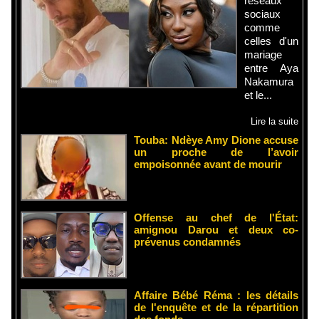
réseaux
sociaux
comme
celles d'un
mariage
entre Aya
Nakamura
et le...
Lire la suite
Touba: Ndèye Amy Dione accuse
un proche de l’avoir
empoisonnée avant de mourir
Offense au chef de l'État:
amignou Darou et deux co-
prévenus condamnés
Affaire Bébé Réma : les détails
de l'enquête et de la répartition