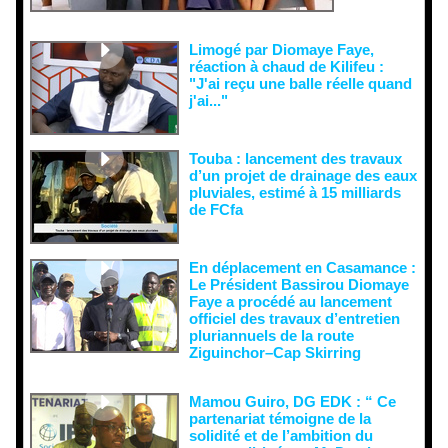
semer le
doute...
Limogé par Diomaye Faye,
réaction à chaud de Kilifeu :
"J'ai reçu une balle réelle quand
j'ai..."
Touba : lancement des travaux
d’un projet de drainage des eaux
pluviales, estimé à 15 milliards
de FCfa ‎
En déplacement en Casamance :
Le Président Bassirou Diomaye
Faye a procédé au lancement
officiel des travaux d’entretien
pluriannuels de la route
Ziguinchor–Cap Skirring
Mamou Guiro, DG EDK : “ Ce
partenariat témoigne de la
solidité et de l’ambition du