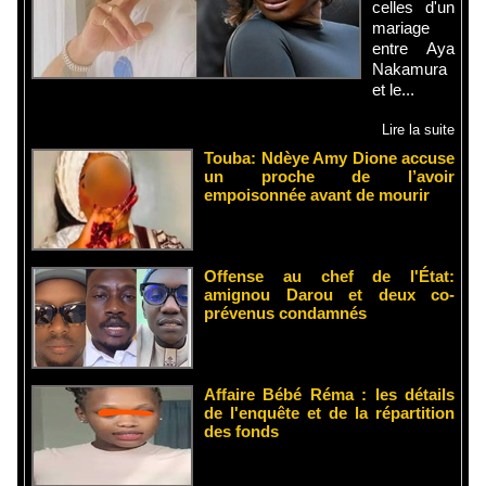
celles d'un
mariage
entre Aya
Nakamura
et le...
Lire la suite
Touba: Ndèye Amy Dione accuse
un proche de l’avoir
empoisonnée avant de mourir
Offense au chef de l'État:
amignou Darou et deux co-
prévenus condamnés
Affaire Bébé Réma : les détails
de l'enquête et de la répartition
des fonds