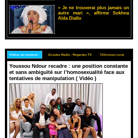
« Je ne trouverai plus jamais un
autre mari », affirme Sokhna
Aïda Diallo
Vidéos du moment...
Ecoutez Radio - Regardez TV
Télévision Leral
Rep
Youssou Ndour recadre : une position constante
et sans ambiguïté sur l’homosexualité face aux
tentatives de manipulation ( Vidéo )
Face aux
interprétati
ons
malveillant
es et aux
tentatives
de
récupératio
n visant à