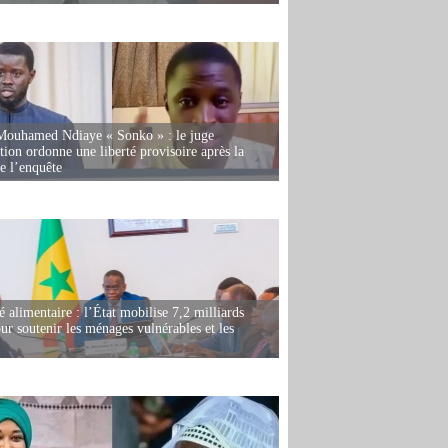
Mouhamed Ndiaye « Sonko » : le juge
tion ordonne une liberté provisoire après la
de l’enquête
é alimentaire : l’État mobilise 7,2 milliards
r soutenir les ménages vulnérables et les