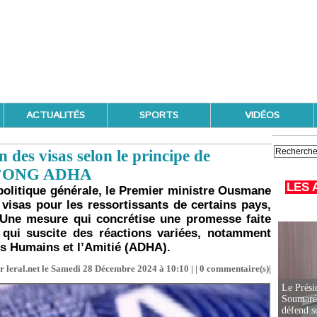
ACTUALITÉS
SPORTS
VIDÉOS
n des visas selon le principe de
de l’ONG ADHA
LES 
 politique générale, le Premier ministre Ousmane
 visas pour les ressortissants de certains pays,
. Une mesure qui concrétise une promesse faite
t qui suscite des réactions variées, notamment
ts Humains et l’Amitié (ADHA).
r leral.net le Samedi 28 Décembre 2024 à 10:10 | |
0
commentaire(s)|
Le Prési
Soumaré 
défend s