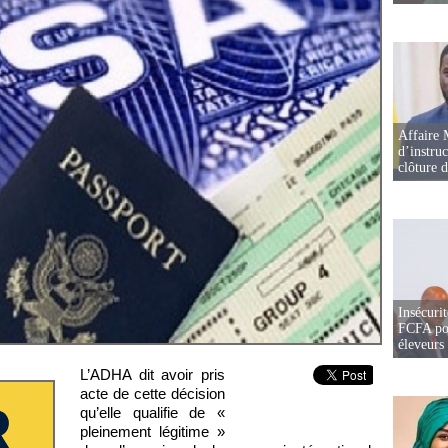
Affaire 
d’instruc
clôture 
Insécurit
FCFA pou
éleveurs
L’ADHA dit avoir pris
acte de cette décision
qu’elle qualifie de «
pleinement légitime »