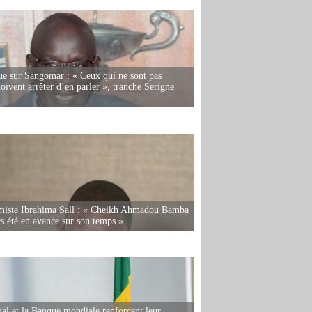
e sur Sangomar : « Ceux qui ne sont pas
oivent arrêter d’en parler », tranche Serigne
miste Ibrahima Sall : « Cheikh Ahmadou Bamba
rs été en avance sur son temps »
al et la Banque mondiale renforcent leur