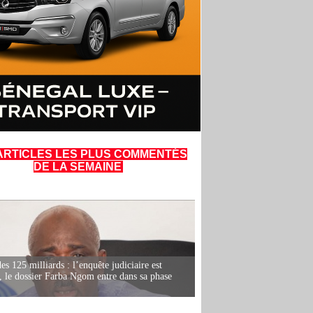
ARTICLES LES PLUS COMMENTÉS
DE LA SEMAINE
es 125 milliards : l’enquête judiciaire est
, le dossier Farba Ngom entre dans sa phase