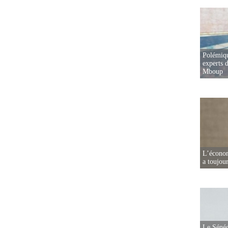
Polémiqu
experts d
Mboup
L’écono
a toujou
Le Sénég