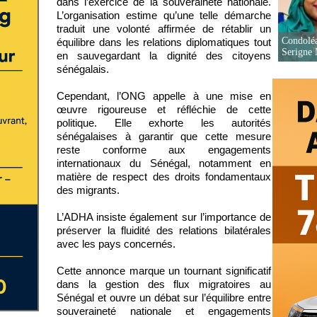
dans l’exercice de la souveraineté nationale.
L’organisation estime qu’une telle démarche
traduit une volonté affirmée de rétablir un
Condoléa
équilibre dans les relations diplomatiques tout
Serigne
en sauvegardant la dignité des citoyens
sénégalais.
Cependant, l’ONG appelle à une mise en
œuvre rigoureuse et réfléchie de cette
politique. Elle exhorte les autorités
sénégalaises à garantir que cette mesure
reste conforme aux engagements
internationaux du Sénégal, notamment en
matière de respect des droits fondamentaux
des migrants.
L’ADHA insiste également sur l’importance de
préserver la fluidité des relations bilatérales
avec les pays concernés.
Cette annonce marque un tournant significatif
dans la gestion des flux migratoires au
Sénégal et ouvre un débat sur l’équilibre entre
souveraineté nationale et engagements