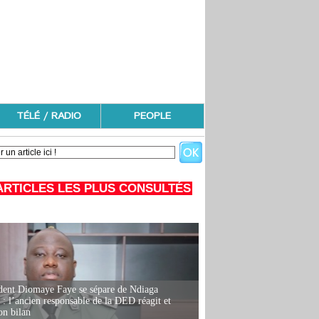
TÉLÉ / RADIO
PEOPLE
ARTICLES LES PLUS CONSULTÉS
dent Diomaye Faye se sépare de Ndiaga
: l’ancien responsable de la DED réagit et
on bilan