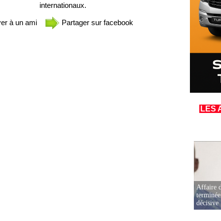
internationaux.
er à un ami
Partager sur facebook
LES 
Affaire d
terminée
décisive