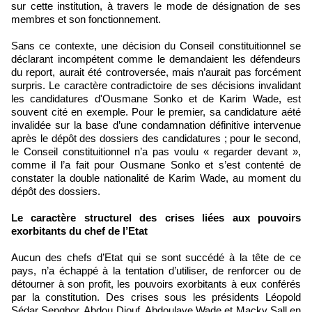
sur cette institution, à travers le mode de désignation de ses
membres et son fonctionnement.
Sans ce contexte, une décision du Conseil constituitionnel se
déclarant incompétent comme le demandaient les défendeurs
du report, aurait été controversée, mais n’aurait pas forcément
surpris. Le caractère contradictoire de ses décisions invalidant
les candidatures d'Ousmane Sonko et de Karim Wade, est
souvent cité en exemple. Pour le premier, sa candidature aété
invalidée sur la base d’une condamnation définitive intervenue
après le dépôt des dossiers des candidatures ; pour le second,
le Conseil constituitionnel n’a pas voulu « regarder devant »,
comme il l’a fait pour Ousmane Sonko et s’est contenté de
constater la double nationalité de Karim Wade, au moment du
dépôt des dossiers.
Le caractère structurel des crises liées aux pouvoirs
exorbitants du chef de l’Etat
Aucun des chefs d’Etat qui se sont succédé à la tête de ce
pays, n’a échappé à la tentation d’utiliser, de renforcer ou de
détourner à son profit, les pouvoirs exorbitants à eux conférés
par la constitution. Des crises sous les présidents Léopold
Sédar Senghor, Abdou Diouf, Abdoulaye Wade et Macky Sall en