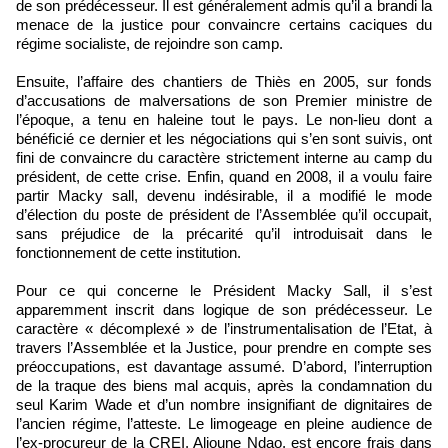
de son prédécesseur. Il est généralement admis qu’il a brandi la
menace de la justice pour convaincre certains caciques du
régime socialiste, de rejoindre son camp.
Ensuite, l’affaire des chantiers de Thiès en 2005, sur fonds
d’accusations de malversations de son Premier ministre de
l’époque, a tenu en haleine tout le pays. Le non-lieu dont a
bénéficié ce dernier et les négociations qui s’en sont suivis, ont
fini de convaincre du caractère strictement interne au camp du
président, de cette crise. Enfin, quand en 2008, il a voulu faire
partir Macky sall, devenu indésirable, il a modifié le mode
d’élection du poste de président de l’Assemblée qu’il occupait,
sans préjudice de la précarité qu’il introduisait dans le
fonctionnement de cette institution.
Pour ce qui concerne le Président Macky Sall, il s’est
apparemment inscrit dans logique de son prédécesseur. Le
caractère « décomplexé » de l’instrumentalisation de l’Etat, à
travers l’Assemblée et la Justice, pour prendre en compte ses
préoccupations, est davantage assumé. D’abord, l’interruption
de la traque des biens mal acquis, après la condamnation du
seul Karim Wade et d’un nombre insignifiant de dignitaires de
l’ancien régime, l’atteste. Le limogeage en pleine audience de
l’ex-procureur de la CREI, Alioune Ndao, est encore frais dans