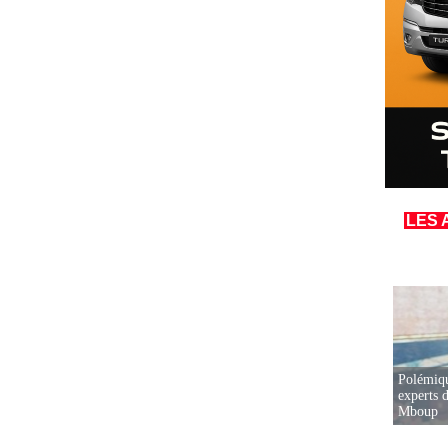
LES 
Polémiqu
experts d
Mboup