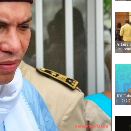
Affaire 
lieu rem
JOJ Daka
du COJOJ