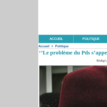
ACCUEIL
POLITIQUE
Accueil
>
Politique
‘’Le problème du Pds s’appe
Rédigé p