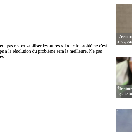
L’écono
a toujou
Élection
rejette t