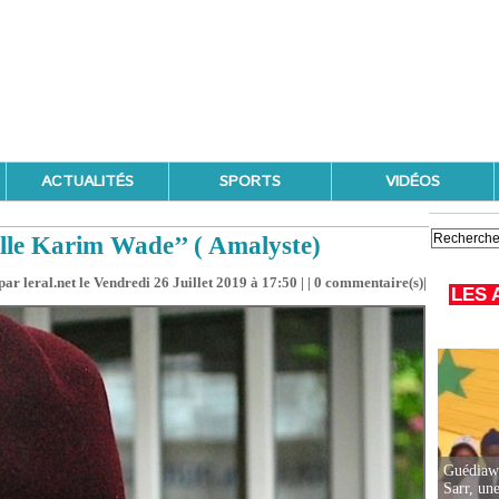
ACTUALITÉS
SPORTS
VIDÉOS
lle Karim Wade’’ ( Amalyste)
ar leral.net le Vendredi 26 Juillet 2019 à 17:50 | |
0
commentaire(s)|
LES 
Guédiawa
Sarr, un