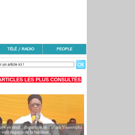
TÉLÉ / RADIO
PEOPLE
ARTICLES LES PLUS CONSULTÉS
ye en deuil : disparition de l’imam Youssoupha
e voix engagée de la banlieue