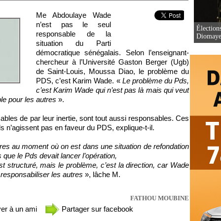
Me Abdoulaye Wade
n’est pas le seul
Élection
responsable de la
Diomaye 
situation du Parti
démocratique sénégalais. Selon l’enseignant-
chercheur à l’Université Gaston Berger (Ugb)
de Saint-Louis, Moussa Diao, le problème du
PDS, c’est Karim Wade. «
Le problème du Pds,
c’est Karim Wade qui n’est pas là mais qui veut
ble pour les autres
».
sables de par leur inertie, sont tout aussi responsables. Ces
s n’agissent pas en faveur du PDS, explique-t-il.
utres au moment où on est dans une situation de refondation
rs que le Pds devait lancer l’opération,
t structuré, mais le problème, c’est la direction, car Wade
 responsabiliser les autres
», lâche M.
FATHOU MOUBINE
er à un ami
Partager sur facebook