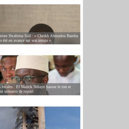
miste Ibrahima Sall : « Cheikh Ahmadou Bamba
rs été en avance sur son temps »
s locales : El Malick Ndiaye hausse le ton et
out scénario de report