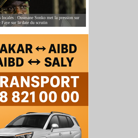
s locales : Ousmane Sonko met la pression sur
Faye sur la date du scrutin