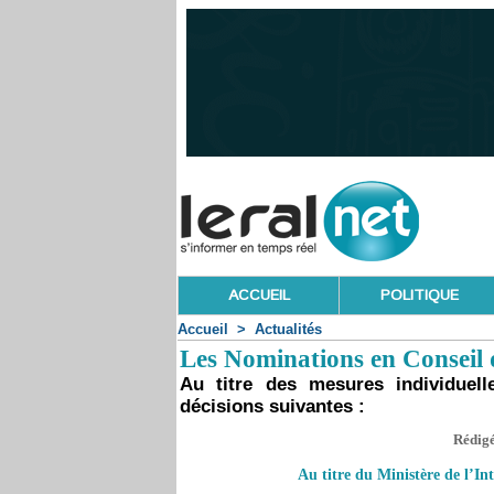
ACCUEIL
POLITIQUE
Accueil
>
Actualités
Les Nominations en Conseil d
Au titre des mesures individuell
décisions suivantes :
Rédigé
Au titre du Ministère de l’Int