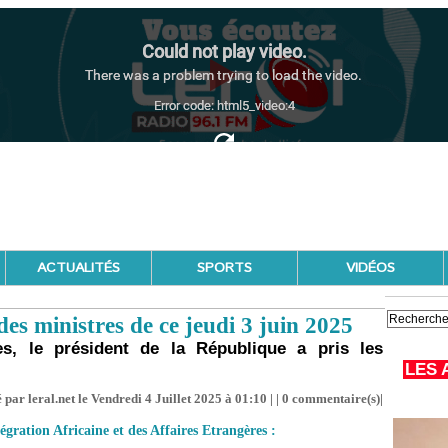
ACTUALITÉS
SPORTS
VIDÉOS
es ministres de ce jeudi 3 juin 2025
es, le président de la République a pris les
LES 
 par leral.net le Vendredi 4 Juillet 2025 à 01:10 | |
0
commentaire(s)|
égration Africaine et des Affaires Etrangères :