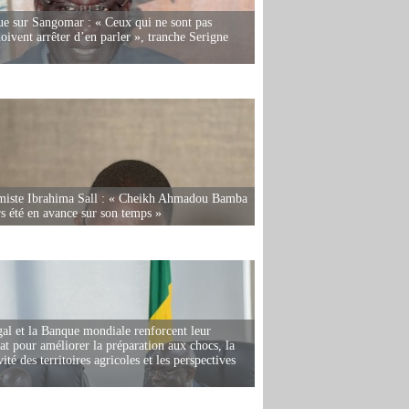
e sur Sangomar : « Ceux qui ne sont pas
oivent arrêter d’en parler », tranche Serigne
miste Ibrahima Sall : « Cheikh Ahmadou Bamba
rs été en avance sur son temps »
al et la Banque mondiale renforcent leur
iat pour améliorer la préparation aux chocs, la
ité des territoires agricoles et les perspectives
i