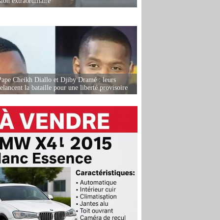
sion extraordinaire
Pape Cheikh Diallo et Djiby Dramé : leurs
elancent la bataille pour une liberté provisoire