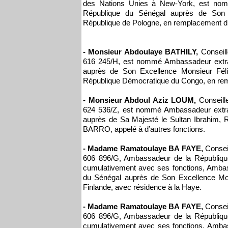
des Nations Unies à New-York, est nommé
République du Sénégal auprès de Son 
République de Pologne, en remplacement du
- Monsieur Abdoulaye BATHILY,
Conseill
616 245/H, est nommé Ambassadeur extraor
auprès de Son Excellence Monsieur Fé
République Démocratique du Congo, en re
- Monsieur Abdoul Aziz LOUM,
Conseill
624 536/Z, est nommé Ambassadeur extraor
auprès de Sa Majesté le Sultan Ibrahim, 
BARRO, appelé à d’autres fonctions.
- Madame Ramatoulaye BA FAYE,
Conseil
606 896/G, Ambassadeur de la Républiq
cumulativement avec ses fonctions, Ambass
du Sénégal auprès de Son Excellence Mo
Finlande, avec résidence à la Haye.
- Madame Ramatoulaye BA FAYE,
Conseil
606 896/G, Ambassadeur de la Républiq
cumulativement avec ses fonctions, Ambass