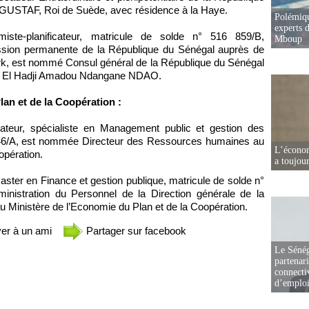
 GUSTAF, Roi de Suède, avec résidence à la Haye.
Polémiqu
experts d
iste-planificateur, matricule de solde n° 516 859/B,
Mboup
ssion permanente de la République du Sénégal auprès de
rk, est nommé Consul général de la République du Sénégal
r El Hadji Amadou Ndangane NDAO.
lan et de la Coopération :
icateur, spécialiste en Management public et gestion des
 146/A, est nommée Directeur des Ressources humaines au
L’écono
opération.
a toujou
Master en Finance et gestion publique, matricule de solde n°
nistration du Personnel de la Direction générale de la
au Ministère de l’Economie du Plan et de la Coopération.
er à un ami
Partager sur facebook
Le Sénég
partenar
connectiv
d’emplo