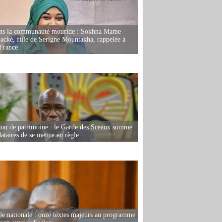
ans la communauté mouride : Sokhna Mame
ké, fille de Serigne Mountakha, rappelée à
France
ion de patrimoine : le Garde des Sceaux somme
dataires de se mettre en règle
e nationale : onze textes majeurs au programme