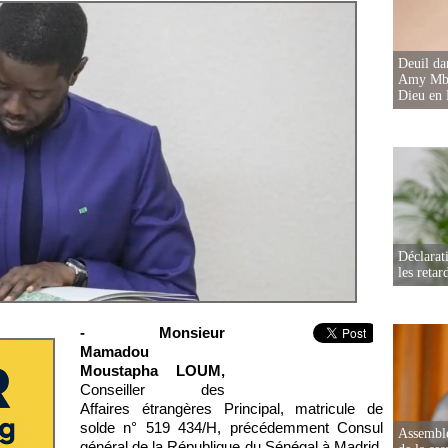
Deuil d
Amy Mbac
Dieu en 
Déclarat
les retar
- Monsieur
Mamadou
Moustapha LOUM,
Conseiller des
Affaires étrangères Principal, matricule de
solde n° 519 434/H, précédemment Consul
Assemblé
général de la République du Sénégal à Madrid,