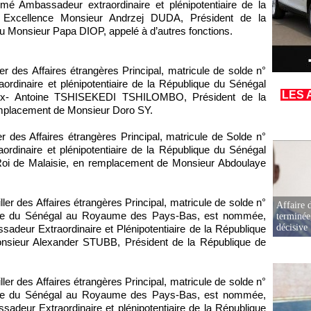
 Ambassadeur extraordinaire et plénipotentiaire de la
Excellence Monsieur Andrzej DUDA, Président de la
 Monsieur Papa DIOP, appelé à d’autres fonctions.
er des Affaires étrangères Principal, matricule de solde n°
dinaire et plénipotentiaire de la République du Sénégal
LES 
lix- Antoine TSHISEKEDI TSHILOMBO, Président de la
mplacement de Monsieur Doro SY.
er des Affaires étrangères Principal, matricule de Solde n°
dinaire et plénipotentiaire de la République du Sénégal
Roi de Malaisie, en remplacement de Monsieur Abdoulaye
ler des Affaires étrangères Principal, matricule de solde n°
Affaire d
ue du Sénégal au Royaume des Pays-Bas, est nommée,
terminée
décisive
adeur Extraordinaire et Plénipotentiaire de la République
nsieur Alexander STUBB, Président de la République de
ler des Affaires étrangères Principal, matricule de solde n°
ue du Sénégal au Royaume des Pays-Bas, est nommée,
adeur Extraordinaire et plénipotentiaire de la République