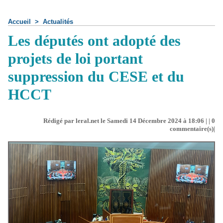
Accueil
>
Actualités
Les députés ont adopté des
projets de loi portant
suppression du CESE et du
HCCT
Rédigé par leral.net le Samedi 14 Décembre 2024 à 18:06 | |
0
commentaire(s)|