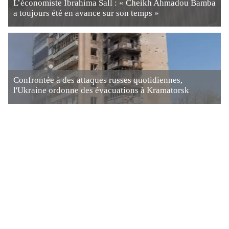
L’économiste Ibrahima Sall : « Cheikh Ahmadou Bamba
a toujours été en avance sur son temps »
Confrontée à des attaques russes quotidiennes,
l'Ukraine ordonne des évacuations à Kramatorsk