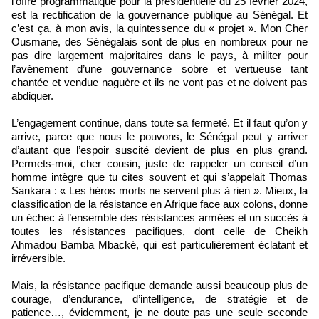
l’offre programmatique pour la présidentielle du 25 février 2024,
est la rectification de la gouvernance publique au Sénégal. Et
c’est ça, à mon avis, la quintessence du « projet ». Mon Cher
Ousmane, des Sénégalais sont de plus en nombreux pour ne
pas dire largement majoritaires dans le pays, à militer pour
l’avènement d’une gouvernance sobre et vertueuse tant
chantée et vendue naguère et ils ne vont pas et ne doivent pas
abdiquer.
L’engagement continue, dans toute sa fermeté. Et il faut qu’on y
arrive, parce que nous le pouvons, le Sénégal peut y arriver
d’autant que l’espoir suscité devient de plus en plus grand.
Permets-moi, cher cousin, juste de rappeler un conseil d’un
homme intègre que tu cites souvent et qui s’appelait Thomas
Sankara : « Les héros morts ne servent plus à rien ». Mieux, la
classification de la résistance en Afrique face aux colons, donne
un échec à l’ensemble des résistances armées et un succès à
toutes les résistances pacifiques, dont celle de Cheikh
Ahmadou Bamba Mbacké, qui est particulièrement éclatant et
irréversible.
Mais, la résistance pacifique demande aussi beaucoup plus de
courage, d’endurance, d’intelligence, de stratégie et de
patience…, évidemment, je ne doute pas une seule seconde