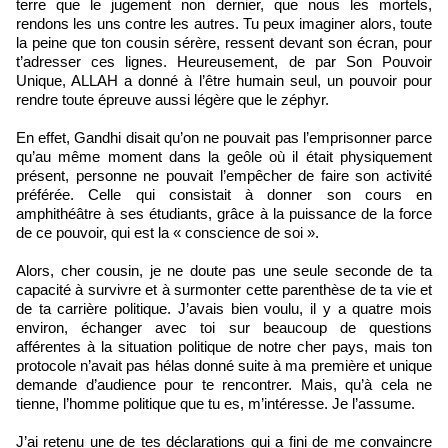
terre que le jugement non dernier, que nous les mortels,
rendons les uns contre les autres. Tu peux imaginer alors, toute
la peine que ton cousin sérère, ressent devant son écran, pour
t’adresser ces lignes. Heureusement, de par Son Pouvoir
Unique, ALLAH a donné à l’être humain seul, un pouvoir pour
rendre toute épreuve aussi légère que le zéphyr.
En effet, Gandhi disait qu’on ne pouvait pas l’emprisonner parce
qu’au même moment dans la geôle où il était physiquement
présent, personne ne pouvait l’empêcher de faire son activité
préférée. Celle qui consistait à donner son cours en
amphithéâtre à ses étudiants, grâce à la puissance de la force
de ce pouvoir, qui est la « conscience de soi ».
Alors, cher cousin, je ne doute pas une seule seconde de ta
capacité à survivre et à surmonter cette parenthèse de ta vie et
de ta carrière politique. J’avais bien voulu, il y a quatre mois
environ, échanger avec toi sur beaucoup de questions
afférentes à la situation politique de notre cher pays, mais ton
protocole n’avait pas hélas donné suite à ma première et unique
demande d’audience pour te rencontrer. Mais, qu’à cela ne
tienne, l’homme politique que tu es, m’intéresse. Je l’assume.
J’ai retenu une de tes déclarations qui a fini de me convaincre