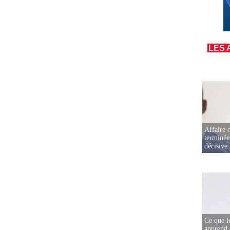
LES 
Affaire d
terminée
décisive
Ce que l
apprend 