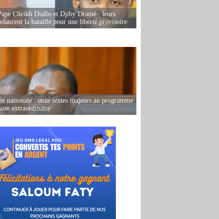
Pape Cheikh Diallo et Djiby Dramé : leurs
elancent la bataille pour une liberté provisoire
e nationale : onze textes majeurs au programme
sion extraordinaire