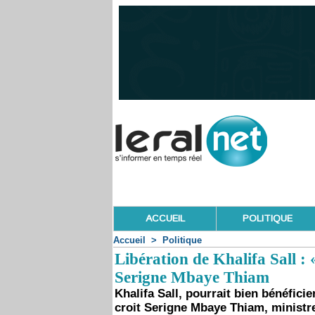
ACCUEIL
POLITIQUE
Accueil
>
Politique
Libération de Khalifa Sall : «
Serigne Mbaye Thiam
Khalifa Sall, pourrait bien bénéficie
croit Serigne Mbaye Thiam, ministre