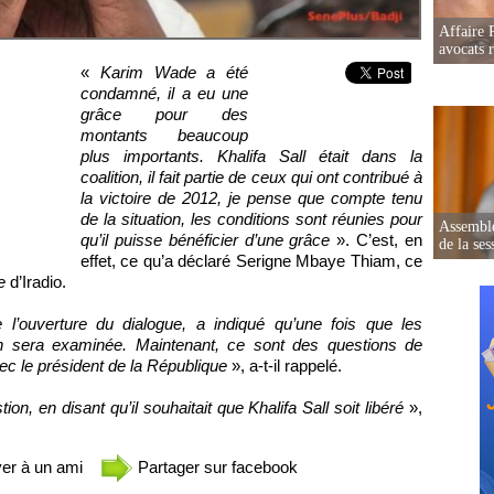
Affaire 
avocats r
«
Karim Wade a été
condamné, il a eu une
grâce pour des
montants beaucoup
plus importants. Khalifa Sall était dans la
coalition, il fait partie de ceux qui ont contribué à
la victoire de 2012, je pense que compte tenu
de la situation, les conditions sont réunies pour
Assemblé
qu’il puisse bénéficier d’une grâce
». C’est, en
de la ses
effet, ce qu’a déclaré Serigne Mbaye Thiam, ce
e
d’Iradio.
l’ouverture du dialogue, a indiqué qu’une fois que les
on sera examinée. Maintenant, ce sont des questions de
c le président de la République
», a-t-il rappelé.
n, en disant qu’il souhaitait que Khalifa Sall soit libéré
»,
er à un ami
Partager sur facebook