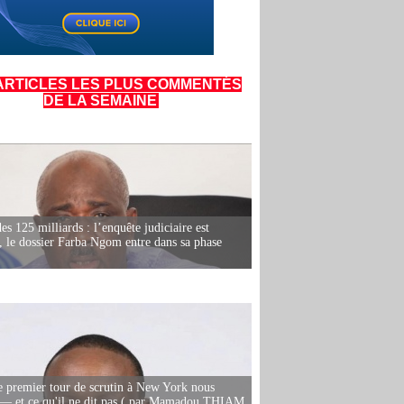
ARTICLES LES PLUS COMMENTÉS
DE LA SEMAINE
es 125 milliards : l’enquête judiciaire est
, le dossier Farba Ngom entre dans sa phase
e premier tour de scrutin à New York nous
— et ce qu'il ne dit pas ( par Mamadou THIAM