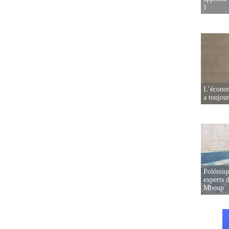
)
L’écono
a toujou
Polémiqu
experts d
Mboup