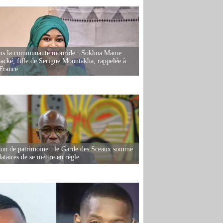
ans la communauté mouride : Sokhna Mame
ké, fille de Serigne Mountakha, rappelée à
France
ion de patrimoine : le Garde des Sceaux somme
dataires de se mettre en règle