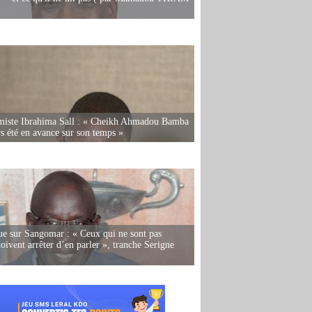
miste Ibrahima Sall : « Cheikh Ahmadou Bamba
rs été en avance sur son temps »
e sur Sangomar : « Ceux qui ne sont pas
oivent arrêter d’en parler », tranche Serigne