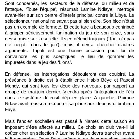
Sont concernés, les secteurs de la défense, du milieu et de
l’attaque. ‘Toute l’équipe’, résumait Lamine Ndiaye, interrogé
avant-hier sur son centre d’intérêt principal contre la Libye. Le
sélectionneur national ne savait pas si bien dire. Son bloc n’était
pas un exemple de fermeté. Et cette tare a beaucoup contribué
à gripper sérieusement l’animation du jeu de son onze, sans
cesse mise sur la sellette. Il s’en défend toujours (‘Tout n’a pas
été négatif dans le jeu’), mais il devra chercher d’autres
arguments. Tripoli est une bonne occasion pour lui de
convaincre les plus sceptiques, le lieu de gommer les
impuretés dans le jeu des ‘Lions’.
En défense, les interrogations débouleront des couloirs. La
préséance à droite est à établir entre Habib Béye et Pascal
Mendy, qui sont tous les deux des nouveaux par rapport au
groupe de mai-juin dernier. Viendra après l’intégration de l’élu
dans le système défensif déjà en place. A gauche, Guirane
Ndaw avait réussi à récupérer sa place aux dépens d’Ibrahima
Faye.
Mais l’ancien sochalien est passé à Nantes cette saison en
imposant d’être affecté au milieu. Ce choix en club va-t-il lui
coûter cher en sélection ? Lamine Ndiaye devra trancher avant
le 5 septembre. Dans l’axe, même si en deux matches, contre