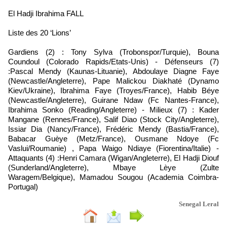
El Hadji Ibrahima FALL
Liste des 20 ‘Lions’
Gardiens (2) : Tony Sylva (Trobonspor/Turquie), Bouna
Coundoul (Colorado Rapids/Etats-Unis) - Défenseurs (7)
:Pascal Mendy (Kaunas-Lituanie), Abdoulaye Diagne Faye
(Newcastle/Angleterre), Pape Malickou Diakhaté (Dynamo
Kiev/Ukraine), Ibrahima Faye (Troyes/France), Habib Béye
(Newcastle/Angleterre), Guirane Ndaw (Fc Nantes-France),
Ibrahima Sonko (Reading/Angleterre) - Milieux (7) : Kader
Mangane (Rennes/France), Salif Diao (Stock City/Angleterre),
Issiar Dia (Nancy/France), Frédéric Mendy (Bastia/France),
Babacar Guèye (Metz/France), Ousmane Ndoye (Fc
Vaslui/Roumanie) , Papa Waigo Ndiaye (Fiorentina/Italie) -
Attaquants (4) :Henri Camara (Wigan/Angleterre), El Hadji Diouf
(Sunderland/Angleterre), Mbaye Lèye (Zulte
Waragem/Belgique), Mamadou Sougou (Academia Coimbra-
Portugal)
Senegal Leral