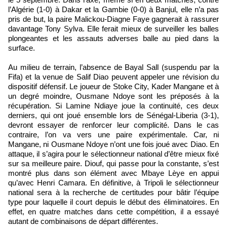
l’Algérie (1-0) à Dakar et la Gambie (0-0) à Banjul, elle n’a pas
pris de but, la paire Malickou-Diagne Faye gagnerait à rassurer
davantage Tony Sylva. Elle ferait mieux de surveiller les balles
plongeantes et les assauts adverses balle au pied dans la
surface.
Au milieu de terrain, l’absence de Bayal Sall (suspendu par la
Fifa) et la venue de Salif Diao peuvent appeler une révision du
dispositif défensif. Le joueur de Stoke City, Kader Mangane et à
un degré moindre, Ousmane Ndoye sont les préposés à la
récupération. Si Lamine Ndiaye joue la continuité, ces deux
derniers, qui ont joué ensemble lors de Sénégal-Liberia (3-1),
devront essayer de renforcer leur complicité. Dans le cas
contraire, l’on va vers une paire expérimentale. Car, ni
Mangane, ni Ousmane Ndoye n’ont une fois joué avec Diao. En
attaque, il s’agira pour le sélectionneur national d’être mieux fixé
sur sa meilleure paire. Diouf, qui passe pour la constante, s’est
montré plus dans son élément avec Mbaye Lèye en appui
qu’avec Henri Camara. En définitive, à Tripoli le sélectionneur
national sera à la recherche de certitudes pour bâtir l’équipe
type pour laquelle il court depuis le début des éliminatoires. En
effet, en quatre matches dans cette compétition, il a essayé
autant de combinaisons de départ différentes.