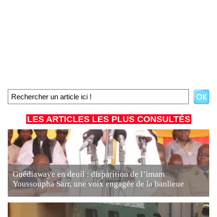
LES ARTICLES LES PLUS CONSULTÉS
Guédiawaye en deuil : disparition de l’imam
Youssoupha Sarr, une voix engagée de la banlieue