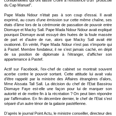
confidentielles qui ont laissé croire à l’existence d’un “protocole
du Cap Manuel”.
Pape Mada Ndour n’était pas à son coup d’essai. Il avait
exprimé, au cours d’une émission sur cette même chaîne, ses
états d’âme lors de la cérémonie de passation de pouvoir entre
Diomaye et Macky Sall. Pape Mada Ndour Ndour avait expliqué
pourquoi Diomaye avait essuyé des huées de la foule massée
de part et d’autre de rue, alors que Macky Sall avait été
ovationné. En vérité, Pape Mada Ndour n’est pas n’importe qui
à Pastef. Membre fondateur, il ne s’est jamais caché, en dépit
de sa position de diplomate à l’étranger, d’afficher son
appartenance à Pastef.
Actif sur Facebook, l’ex-chef de cabinet se montrait souvent
acerbe contre le pouvoir sortant. Cette attitude lui avait valu
d’être rappelé par la ministre des Affaires étrangères d’alors,
Mme Aïssata Tall Sall. La décision du chef de l’Etat Bassirou
Diomaye Faye est-elle une façon pour lui de marquer son
autorité et de mettre fin à la récréation ? On peut bien répondre
par l’affirmative. En fin décembre dernier, le chef de l’Etat s’est
séparé d’un autre ténor de la galaxie pastéfienne.
D'après le journal Point Actu, le ministre conseiller, directeur des