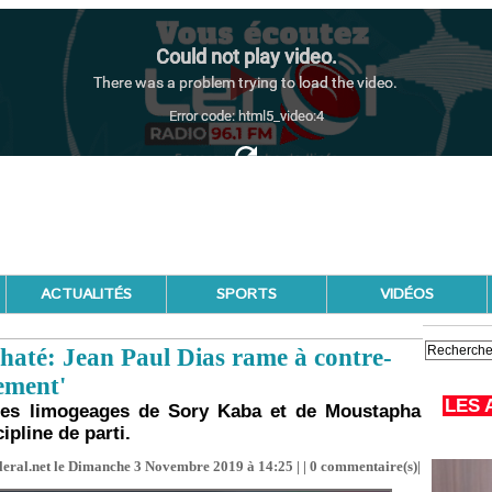
ACTUALITÉS
SPORTS
VIDÉOS
até: Jean Paul Dias rame à contre-
ement'
LES 
 les limogeages de Sory Kaba et de Moustapha
ipline de parti.
leral.net le Dimanche 3 Novembre 2019 à 14:25 | |
0
commentaire(s)|