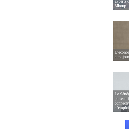
experts d
Mboup
L’écono
a toujou
Le Sénég
partenar
connectiv
d’emplo