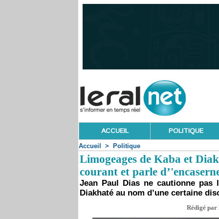
ACCUEIL
POLITIQUE
Accueil
>
Politique
Limogeages de Kaba et Diakh
courant et parle d’'encasern
Jean Paul Dias ne cautionne pas
Diakhaté au nom d’une certaine disc
Rédigé par 