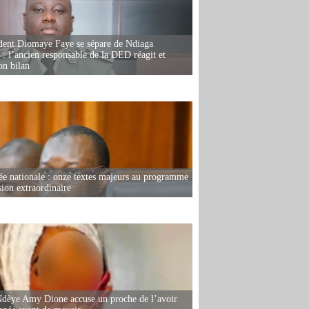
dent Diomaye Faye se sépare de Ndiaga
: l’ancien responsable de la DED réagit et
on bilan
e nationale : onze textes majeurs au programme
sion extraordinaire
dèye Amy Dione accuse un proche de l’avoir