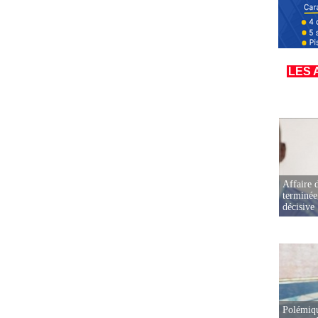
LES 
Affaire d
terminée
décisive
Polémiqu