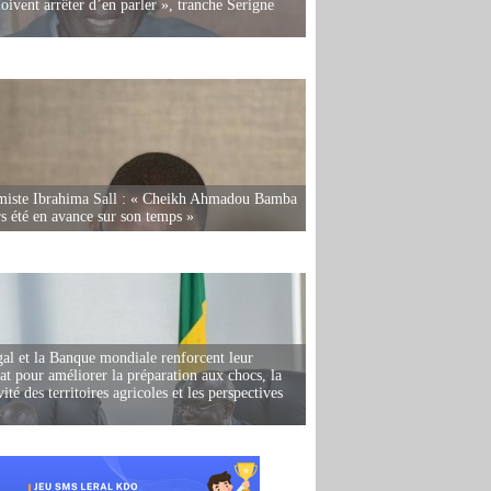
oivent arrêter d’en parler », tranche Serigne
miste Ibrahima Sall : « Cheikh Ahmadou Bamba
rs été en avance sur son temps »
al et la Banque mondiale renforcent leur
iat pour améliorer la préparation aux chocs, la
ité des territoires agricoles et les perspectives
i