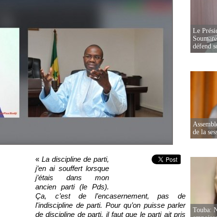
Le Prési
Soumaré 
défend s
Assemblé
de la ses
«
La discipline de parti,
j’en ai souffert lorsque
j’étais dans mon
ancien parti (le Pds).
Ça, c’est de l’encasernement, pas de
l'indiscipline de parti. Pour qu’on puisse parler
Touba: N
de discipline de parti, il faut que le parti ait pris