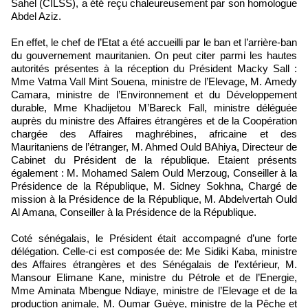
Sahel (CILSS), a été reçu chaleureusement par son homologue
Abdel Aziz.
En effet, le chef de l’Etat a été accueilli par le ban et l’arrière-ban
du gouvernement mauritanien. On peut citer parmi les hautes
autorités présentes à la réception du Président Macky Sall :
Mme Vatma Vall Mint Souena, ministre de l’Elevage, M. Amedy
Camara, ministre de l’Environnement et du Développement
durable, Mme Khadijetou M’Bareck Fall, ministre déléguée
auprès du ministre des Affaires étrangères et de la Coopération
chargée des Affaires maghrébines, africaine et des
Mauritaniens de l’étranger, M. Ahmed Ould BAhiya, Directeur de
Cabinet du Président de la république. Etaient présents
également : M. Mohamed Salem Ould Merzoug, Conseiller à la
Présidence de la République, M. Sidney Sokhna, Chargé de
mission à la Présidence de la République, M. Abdelvertah Ould
Al Amana, Conseiller à la Présidence de la République.
Coté sénégalais, le Président était accompagné d’une forte
délégation. Celle-ci est composée de: Me Sidiki Kaba, ministre
des Affaires étrangères et des Sénégalais de l’extérieur, M.
Mansour Elimane Kane, ministre du Pétrole et de l’Energie,
Mme Aminata Mbengue Ndiaye, ministre de l’Elevage et de la
production animale, M. Oumar Guèye, ministre de la Pêche et