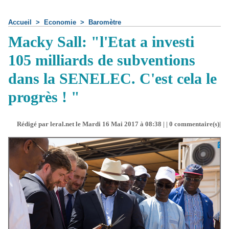
Accueil
>
Economie
>
Baromètre
Macky Sall: "l'Etat a investi
105 milliards de subventions
dans la SENELEC. C'est cela le
progrès ! "
Rédigé par leral.net le Mardi 16 Mai 2017 à 08:38 | |
0
commentaire(s)|