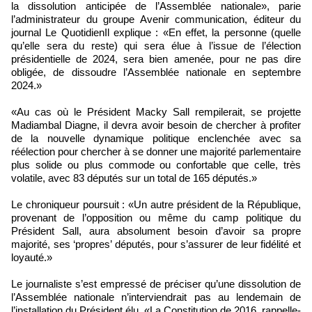
la dissolution anticipée de l’Assemblée nationale», parie
l’administrateur du groupe Avenir communication, éditeur du
journal Le QuotidienIl explique : «En effet, la personne (quelle
qu’elle sera du reste) qui sera élue à l’issue de l’élection
présidentielle de 2024, sera bien amenée, pour ne pas dire
obligée, de dissoudre l’Assemblée nationale en septembre
2024.»
«Au cas où le Président Macky Sall rempilerait, se projette
Madiambal Diagne, il devra avoir besoin de chercher à profiter
de la nouvelle dynamique politique enclenchée avec sa
réélection pour chercher à se donner une majorité parlementaire
plus solide ou plus commode ou confortable que celle, très
volatile, avec 83 députés sur un total de 165 députés.»
Le chroniqueur poursuit : «Un autre président de la République,
provenant de l’opposition ou même du camp politique du
Président Sall, aura absolument besoin d’avoir sa propre
majorité, ses ‘propres’ députés, pour s’assurer de leur fidélité et
loyauté.»
Le journaliste s’est empressé de préciser qu’une dissolution de
l’Assemblée nationale n’interviendrait pas au lendemain de
l’installation du Président élu. «La Constitution de 2016, rappelle-