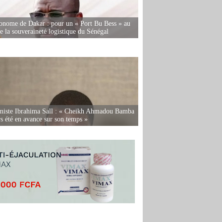
onome de Dakar : pour un « Port Bu Bess » au
de la souveraineté logistique du Sénégal
miste Ibrahima Sall : « Cheikh Ahmadou Bamba
rs été en avance sur son temps »