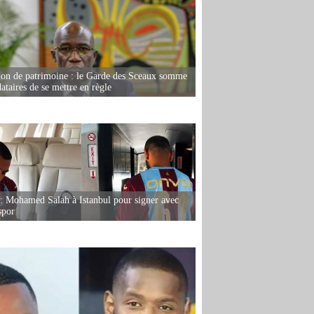
ion de patrimoine : le Garde des Sceaux somme
dataires de se mettre en règle
: Mohamed Salah à Istanbul pour signer avec
spor