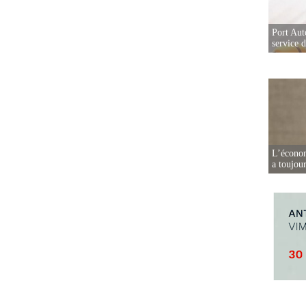
Port Aut
service 
L’écono
a toujou