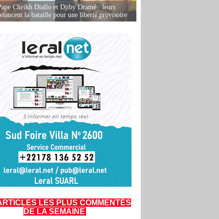
Pape Cheikh Diallo et Djiby Dramé : leurs
elancent la bataille pour une liberté provisoire
ARTICLES LES PLUS COMMENTÉS
DE LA SEMAINE