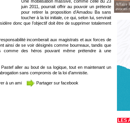
Une mobilisation massive, comme celle du 23
Affaire 
juin 2011, pourrait offrir au pouvoir un prétexte
avocats r
pour retirer la proposition d’Amadou Ba sans
toucher à la loi initiale, ce qui, selon lui, servirait
nsidère donc que l’objectif doit être de supprimer totalement
a responsabilité incomberait aux magistrats et aux forces de
ient ainsi de se voir désignés comme bourreaux, tandis que
rçus comme des héros pouvant même prétendre à une
 Pastef aller au bout de sa logique, tout en maintenant un
abrogation sans compromis de la loi d’amnistie.
er à un ami
Partager sur facebook
LES 