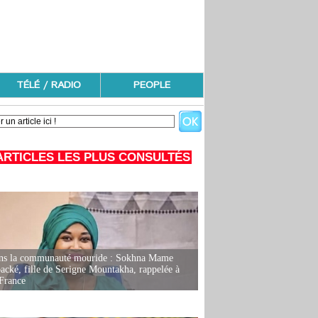
TÉLÉ / RADIO
PEOPLE
ARTICLES LES PLUS CONSULTÉS
ans la communauté mouride : Sokhna Mame
ké, fille de Serigne Mountakha, rappelée à
France