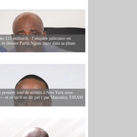
es 125 milliards : l’enquête judiciaire est
, le dossier Farba Ngom entre dans sa phase
e premier tour de scrutin à New York nous
— et ce qu'il ne dit pas ( par Mamadou THIAM