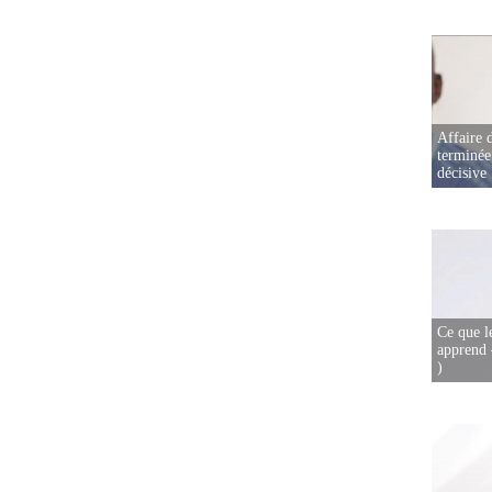
Affaire d
terminée
décisive
Ce que l
apprend 
)