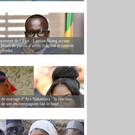
 sommet de l’État : Lamine Niang accuse
 prises de parole d’avoir fragilisé le tandem
-Sonko
de mariage d’Aya Nakamura : la réaction
e de son ex-compagnon fait le buzz