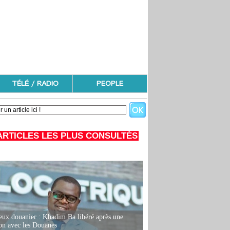
TÉLÉ / RADIO
PEOPLE
ARTICLES LES PLUS CONSULTÉS
eux douanier : Khadim Ba libéré après une
ion avec les Douanes