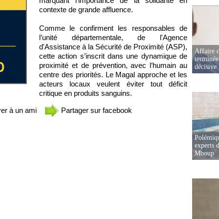
marquant l’importance de la solidarité en
contexte de grande affluence.
Comme le confirment les responsables de
l’unité départementale, de l'Agence
d'Assistance à la Sécurité de Proximité (ASP),
Affaire d
cette action s’inscrit dans une dynamique de
terminée
proximité et de prévention, avec l’humain au
décisive
centre des priorités. Le Magal approche et les
acteurs locaux veulent éviter tout déficit
critique en produits sanguins.
er à un ami
Partager sur facebook
Polémiqu
experts d
Mboup