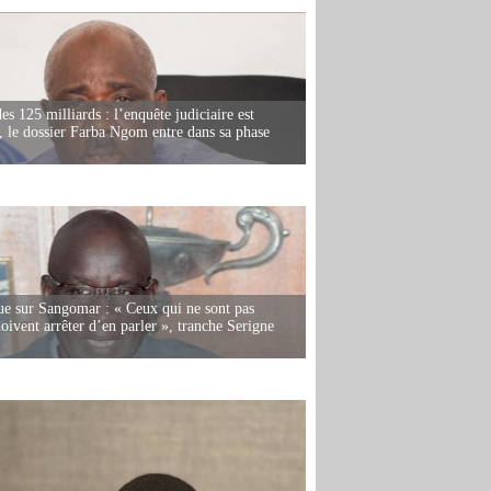
es 125 milliards : l’enquête judiciaire est
, le dossier Farba Ngom entre dans sa phase
e sur Sangomar : « Ceux qui ne sont pas
oivent arrêter d’en parler », tranche Serigne