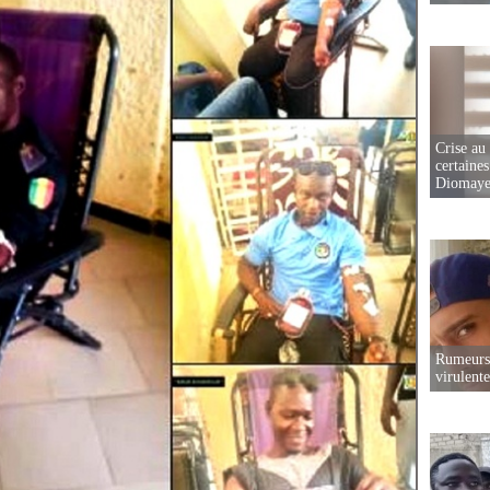
Crise au
certaines
Diomaye
Rumeurs 
virulent