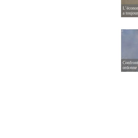
L’écono
a toujou
Confront
ordonne 