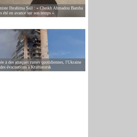
miste Ibrahima Sall : « Cheikh Ahmadou Bamba
rs été en avance sur son temps »
ée à des attaques russes quotidiennes, l'Ukraine
des évacuations à Kramatorsk