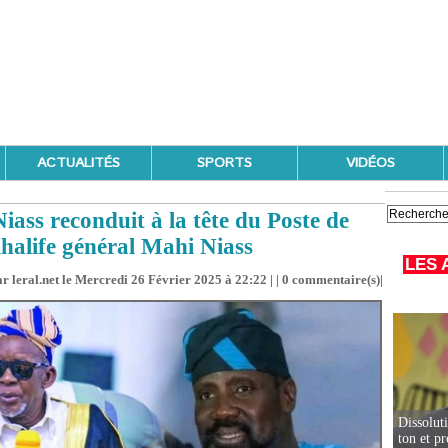
ACTUALITÉS
SPORTS
VIDÉOS
ass reconduit à la tête du Poste de
halife général Mahi Niass
LES 
r leral.net le Mercredi 26 Février 2025 à 22:22 | |
0
commentaire(s)|
Dissolut
ton et p