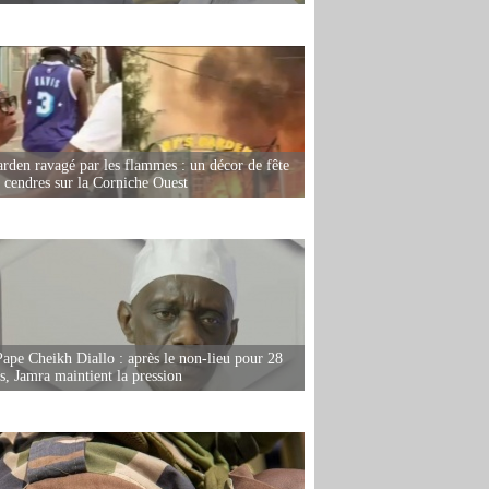
rden ravagé par les flammes : un décor de fête
n cendres sur la Corniche Ouest
Pape Cheikh Diallo : après le non-lieu pour 28
s, Jamra maintient la pression