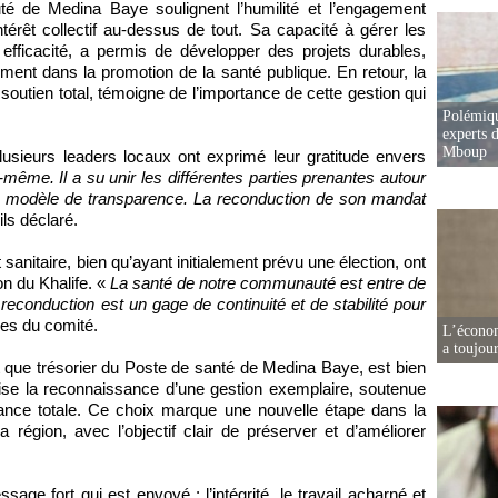
de Medina Baye soulignent l’humilité et l’engagement
ntérêt collectif au-dessus de tout. Sa capacité à gérer les
efficacité, a permis de développer des projets durables,
ssement dans la promotion de la santé publique. En retour, la
utien total, témoigne de l’importance de cette gestion qui
Polémiqu
experts d
Mboup
usieurs leaders locaux ont exprimé leur gratitude envers
i-même. Il a su unir les différentes parties prenantes autour
n modèle de transparence. La reconduction de son mandat
ils déclaré.
itaire, bien qu’ayant initialement prévu une élection, ont
n du Khalife. «
La santé de notre communauté est entre de
econduction est un gage de continuité et de stabilité pour
res du comité.
L’écono
a toujou
t que trésorier du Poste de santé de Medina Baye, est bien
lise la reconnaissance d’une gestion exemplaire, soutenue
iance totale. Ce choix marque une nouvelle étape dans la
 région, avec l’objectif clair de préserver et d’améliorer
sage fort qui est envoyé : l’intégrité, le travail acharné et