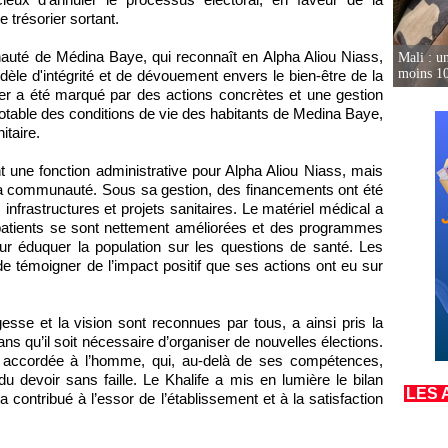
 trésorier sortant.
auté de Médina Baye, qui reconnaît en Alpha Aliou Niass,
Mali : un
moins 10
le d'intégrité et de dévouement envers le bien-être de la
ier a été marqué par des actions concrètes et une gestion
 notable des conditions de vie des habitants de Medina Baye,
itaire.
t une fonction administrative pour Alpha Aliou Niass, mais
la communauté. Sous sa gestion, des financements ont été
infrastructures et projets sanitaires. Le matériel médical a
s patients se sont nettement améliorées et des programmes
our éduquer la population sur les questions de santé. Les
 de témoigner de l’impact positif que ses actions ont eu sur
esse et la vision sont reconnues par tous, a ainsi pris la
ns qu’il soit nécessaire d’organiser de nouvelles élections.
e accordée à l’homme, qui, au-delà de ses compétences,
u devoir sans faille. Le Khalife a mis en lumière le bilan
LES 
a contribué à l’essor de l’établissement et à la satisfaction