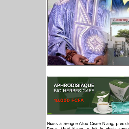
Niass à Serigne Aliou Cissé Niang, préside
Baye, Mahi Niass, a fait le choix audac