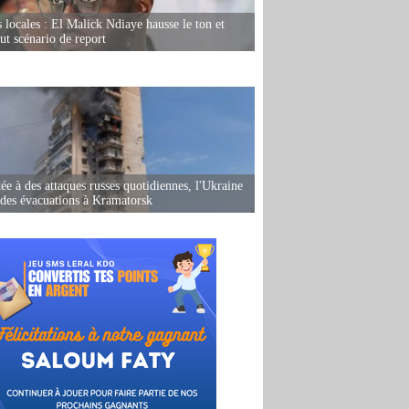
s locales : El Malick Ndiaye hausse le ton et
out scénario de report
ée à des attaques russes quotidiennes, l'Ukraine
des évacuations à Kramatorsk