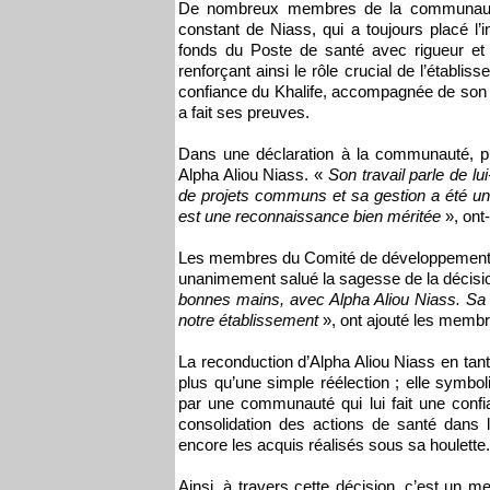
De nombreux membres de la communauté 
constant de Niass, qui a toujours placé l’i
fonds du Poste de santé avec rigueur et 
renforçant ainsi le rôle crucial de l’établi
confiance du Khalife, accompagnée de son so
a fait ses preuves.
Dans une déclaration à la communauté, pl
Alpha Aliou Niass. «
Son travail parle de lu
de projets communs et sa gestion a été u
est une reconnaissance bien méritée
», ont-
Les membres du Comité de développement san
unanimement salué la sagesse de la décisio
bonnes mains, avec Alpha Aliou Niass. Sa r
notre établissement
», ont ajouté les memb
La reconduction d’Alpha Aliou Niass en tan
plus qu’une simple réélection ; elle symbo
par une communauté qui lui fait une conf
consolidation des actions de santé dans la
encore les acquis réalisés sous sa houlette.
Ainsi, à travers cette décision, c’est un mes