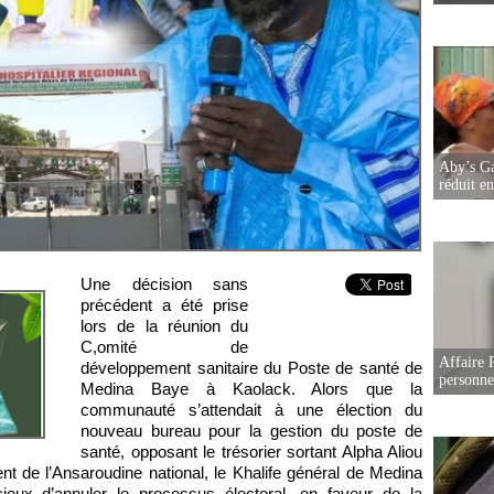
Aby’s Ga
réduit e
Une décision sans
précédent a été prise
lors de la réunion du
C,omité de
Affaire 
développement sanitaire du Poste de santé de
personne
Medina Baye à Kaolack. Alors que la
communauté s’attendait à une élection du
nouveau bureau pour la gestion du poste de
santé, opposant le trésorier sortant Alpha Aliou
nt de l’Ansaroudine national, le Khalife général de Medina
ieux d’annuler le processus électoral, en faveur de la