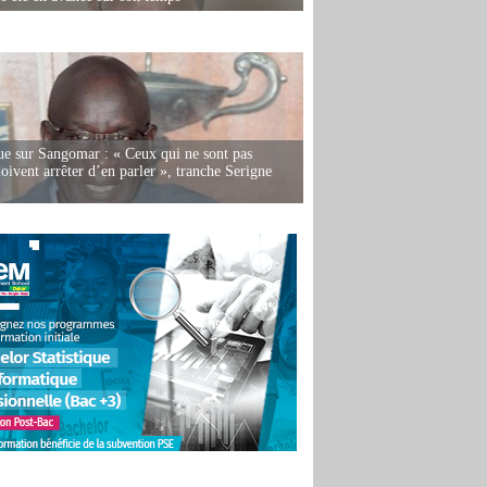
e sur Sangomar : « Ceux qui ne sont pas
oivent arrêter d’en parler », tranche Serigne