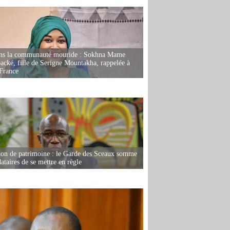
ans la communauté mouride : Sokhna Mame
ké, fille de Serigne Mountakha, rappelée à
France
ion de patrimoine : le Garde des Sceaux somme
dataires de se mettre en règle