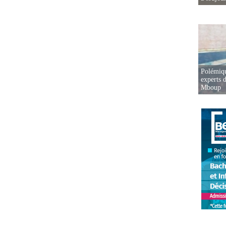
Polémiqu
experts d
Mboup