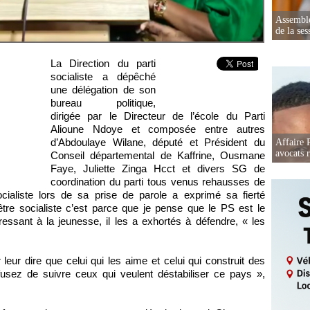
Assemblé
de la ses
La Direction du parti
socialiste a dépêché
une délégation de son
bureau politique,
dirigée par le Directeur de l’école du Parti
Alioune Ndoye et composée entre autres
d’Abdoulaye Wilane, député et Président du
Affaire 
avocats r
Conseil départemental de Kaffrine, Ousmane
Faye, Juliette Zinga Hcct et divers SG de
coordination du parti tous venus rehausses de
ialiste lors de sa prise de parole a exprimé sa fierté
’être socialiste c’est parce que je pense que le PS est le
adressant à la jeunesse, il les a exhortés à défendre, « les
leur dire que celui qui les aime et celui qui construit des
efusez de suivre ceux qui veulent déstabiliser ce pays »,