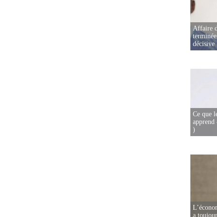
Affaire d
terminée
décisive
Ce que l
apprend 
)
L’écono
a toujou