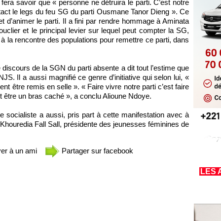
fera savoir que « personne ne détruira le parti. C’est notre
ntact le legs du feu SG du parti Ousmane Tanor Dieng ». Ce
et d’animer le parti. Il a fini par rendre hommage à Aminata
clier et le principal levier sur lequel peut compter la SG,
 à la rencontre des populations pour remettre ce parti, dans
 discours de la SGN du parti absente a dit tout l’estime que
 Il a aussi magnifié ce genre d’initiative qui selon lui, «
vent être remis en selle ». « Faire vivre notre parti c’est faire
t être un bras caché », a conclu Alioune Ndoye.
se socialiste a aussi, pris part à cette manifestation avec à
Khouredia Fall Sall, présidente des jeunesses féminines de
er à un ami
Partager sur facebook
LES 