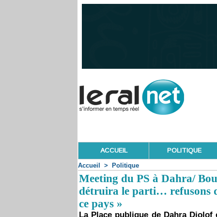
ACCUEIL
POLITIQUE
Accueil
>
Politique
Meeting du PS à Dahra/ Bo
détruira le parti… refusons d
ce pays »
La Place publique de Dahra Djolof 