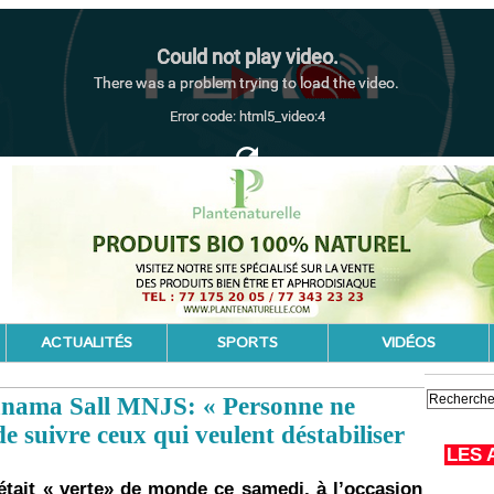
ACTUALITÉS
SPORTS
VIDÉOS
unama Sall MNJS: « Personne ne
e suivre ceux qui veulent déstabiliser
LES 
était « verte» de monde ce samedi, à l’occasion