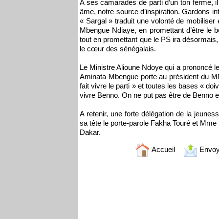
A ses camarades de parti d’un ton ferme, il 
âme, notre source d’inspiration. Gardons i
« Sargal » traduit une volonté de mobiliser 
Mbengue Ndiaye, en promettant d’être le bou
tout en promettant que le PS ira désormais,
le cœur des sénégalais.
Le Ministre Alioune Ndoye qui a prononcé le
Aminata Mbengue porte au président du MNJS.
fait vivre le parti » et toutes les bases « doi
vivre Benno. On ne put pas être de Benno e
A retenir, une forte délégation de la jeunes
sa tête le porte-parole Fakha Touré et Mme 
Dakar.
Accueil
Envoy