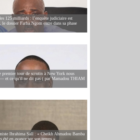
es 125 milliards : l’enquête judiciaire est
, le dossier Farba Ngom entre dans sa phase
e premier tour de scrutin à New York nous
— et ce qu'il ne dit pas ( par Mamadou THIAM
miste Ibrahima Sall : « Cheikh Ahmadou Bamba
rs été en avance sur son temps »