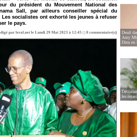
neur du président du Mouvement National des
ama Sall, par ailleurs conseiller spécial du
 Les socialistes ont exhorté les jeunes à refuser
ser le pays.
digé par leral.net le Lundi 29 Mai 2023 à 12:45 | |
0
commentaire(s)|
Deuil d
Amy Mbac
Dieu en 
Déclarat
les retar