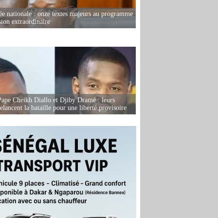
e nationale : onze textes majeurs au programme
sion extraordinaire
Pape Cheikh Diallo et Djiby Dramé : leurs
elancent la bataille pour une liberté provisoire