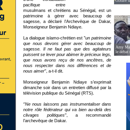
clôture 
pacifique entre
musulmans et chrétiens au Sénégal, est un
patrimoine à gérer avec beaucoup de
sagesse, a déclaré l’Archevêque de Dakar,
Monseigneur Benjamin Ndiaye.
La dialogue islamo-chrétien est ”
un patrimoine
que nous devons gérer avec beaucoup de
Amy Mara
sagesse. Il ne faut pas que des agitateurs
le débat 
puissent se lever pour abimer le précieux legs,
que nous avons reçu de nos ancêtres, de
nous respecter dans nos différences et de
nous aimer
’’, a-t-il dit.
Monseigneur Benjamin Ndiaye s’exprimait
dimanche soir dans un entretien diffusé par la
télévision publique du Sénégal (RTS).
‘’
Ne nous laissons pas instrumentaliser dans
notre rôle fédérateur qui va bien au-delà des
clivages politiques
’’, a recommandé
l’archevêque de Dakar.