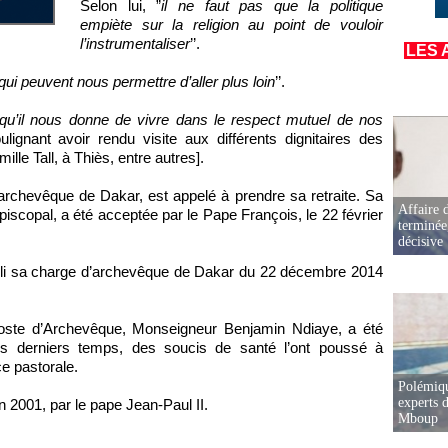
Selon lui, ”
il ne faut pas que la politique
empiète sur la religion au point de vouloir
l’instrumentaliser
’’.
LES 
qui peuvent nous permettre d’aller plus loin
’’.
qu’il nous donne de vivre dans le respect mutuel de nos
ulignant avoir rendu visite aux différents dignitaires des
lle Tall, à Thiès, entre autres].
rchevêque de Dakar, est appelé à prendre sa retraite. Sa
Affaire d
copal, a été acceptée par le Pape François, le 22 février
terminée
décisive
mpli sa charge d’archevêque de Dakar du 22 décembre 2014
poste d’Archevêque, Monseigneur Benjamin Ndiaye, a été
s derniers temps, des soucis de santé l’ont poussé à
e pastorale.
Polémiqu
experts d
n 2001, par le pape Jean-Paul II.
Mboup