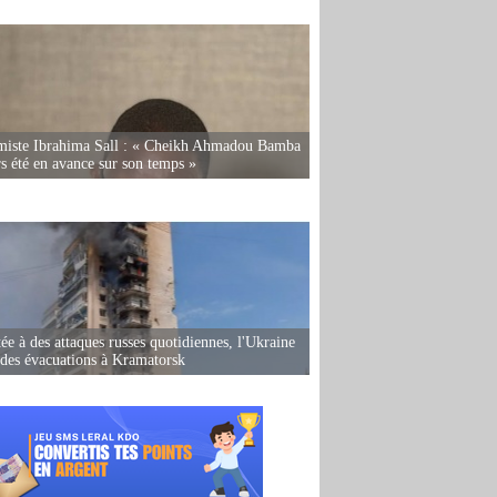
miste Ibrahima Sall : « Cheikh Ahmadou Bamba
rs été en avance sur son temps »
ée à des attaques russes quotidiennes, l'Ukraine
des évacuations à Kramatorsk