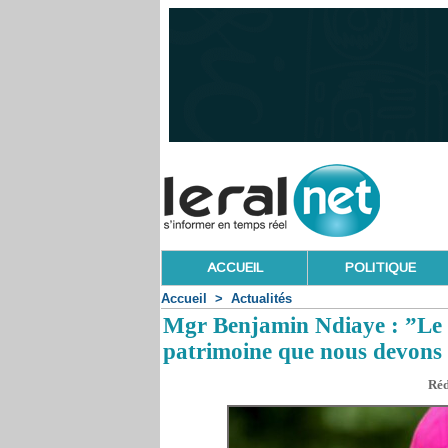
ACCUEIL
POLITIQUE
Accueil
>
Actualités
Mgr Benjamin Ndiaye : ”Le d
patrimoine que nous devons 
Réd