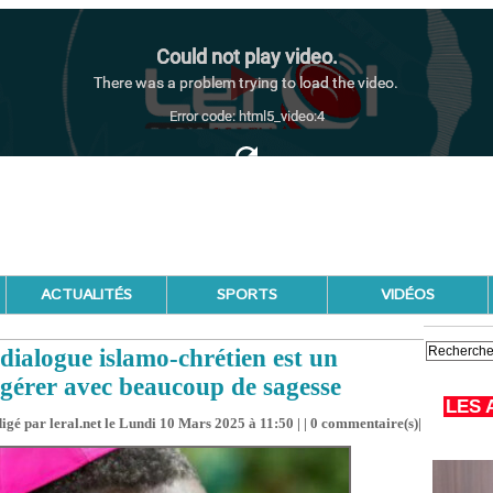
ACTUALITÉS
SPORTS
VIDÉOS
ialogue islamo-chrétien est un
gérer avec beaucoup de sagesse
LES 
igé par leral.net le Lundi 10 Mars 2025 à 11:50 | |
0
commentaire(s)|