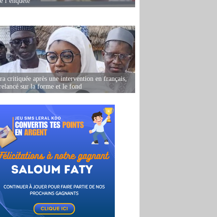
de l’enquête
 critiquée après une intervention en français,
relancé sur la forme et le fond