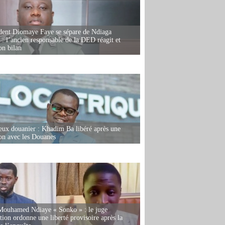
dent Diomaye Faye se sépare de Ndiaga
: l’ancien responsable de la DED réagit et
on bilan
eux douanier : Khadim Ba libéré après une
ion avec les Douanes
Mouhamed Ndiaye « Sonko » : le juge
tion ordonne une liberté provisoire après la