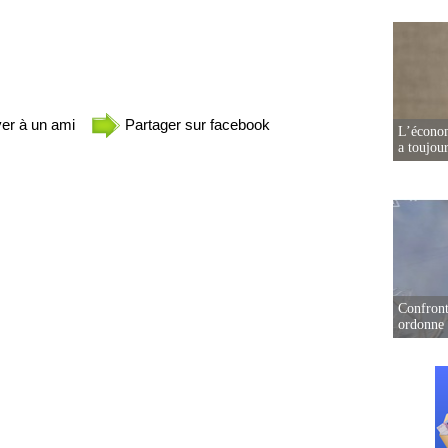
er à un ami
Partager sur facebook
L’écono
a toujou
Confront
ordonne 