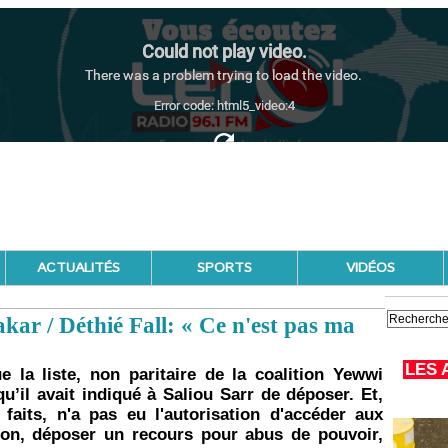
ACTUALITÉS
SPORTS
VIDÉOS
akar / Déthié Fall: « Ce n'est pas ma
LES 
e la liste, non paritaire de la coalition Yewwi
u’il avait indiqué à Saliou Sarr de déposer. Et,
s faits, n'a pas eu l'autorisation d'accéder aux
-on, déposer un recours pour abus de pouvoir,