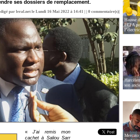
rendre ses dossiers de remplacement.
digé par leral.net le Lundi 16 Mai 2022 à 14:41 | |
0
commentaire(s)|
Hausse d
FCFA pou
l’électric
Harcèleme
son anc
«
J'ai remis mon
Mercato 
cachet à Saliou Sarr