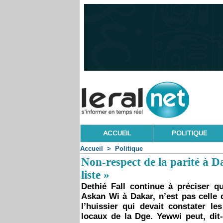
ACCUEIL
POLITIQUE
Accueil
>
Politique
Non-respect de la parité à D
liste »
Dethié Fall continue à préciser qu
Askan Wi à Dakar, n’est pas celle q
l’huissier qui devait constater le
locaux de la Dge. Yewwi peut, dit