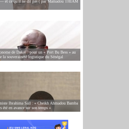
— et ce qu'il ne dit pas ( par Mamadou THIAM
onome de Dakar : pour un « Port Bu Bess » au
de la souveraineté logistique du Sénégal
miste Ibrahima Sall : « Cheikh Ahmadou Bamba
rs été en avance sur son temps »