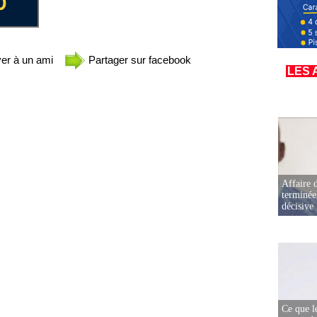
er à un ami
Partager sur facebook
LES 
Affaire d
terminée
décisive
Ce que l