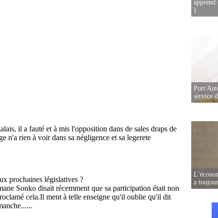
apprend 
)
Port Aut
service 
L’écono
a toujou