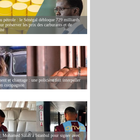
u pétrole : le Sénégal débloque 729 milliards
r préserver les prix des carburants et de
ité
nt et chantage : une policière fait interpeller
ien compagnon
: Mohamed Salah à Istanbul pour signer avec