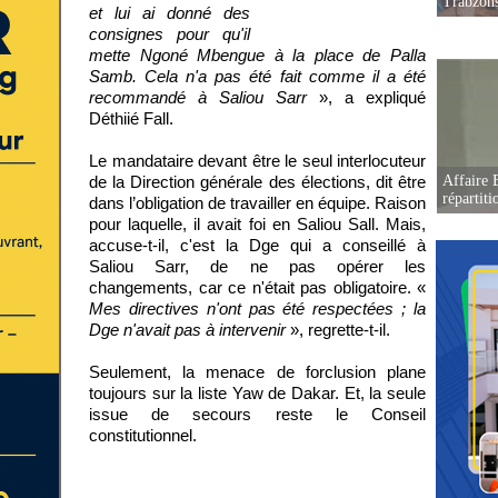
Trabzon
et lui ai donné des
consignes pour qu'il
mette Ngoné Mbengue à la place de Palla
Samb. Cela n'a pas été fait comme il a été
recommandé à Saliou Sarr
», a expliqué
Déthiié Fall.
Le mandataire devant être le seul interlocuteur
de la Direction générale des élections, dit être
Affaire B
répartiti
dans l’obligation de travailler en équipe. Raison
pour laquelle, il avait foi en Saliou Sall. Mais,
accuse-t-il, c'est la Dge qui a conseillé à
Saliou Sarr, de ne pas opérer les
changements, car ce n'était pas obligatoire. «
Mes directives n'ont pas été respectées ; la
Dge n'avait pas à intervenir
», regrette-t-il.
Seulement, la menace de forclusion plane
toujours sur la liste Yaw de Dakar. Et, la seule
issue de secours reste le Conseil
constitutionnel.