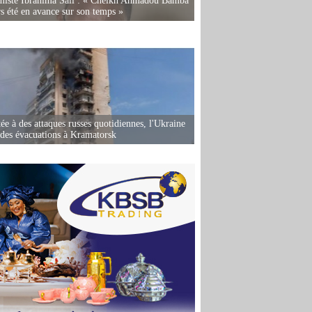
miste Ibrahima Sall : « Cheikh Ahmadou Bamba
rs été en avance sur son temps »
ée à des attaques russes quotidiennes, l'Ukraine
des évacuations à Kramatorsk