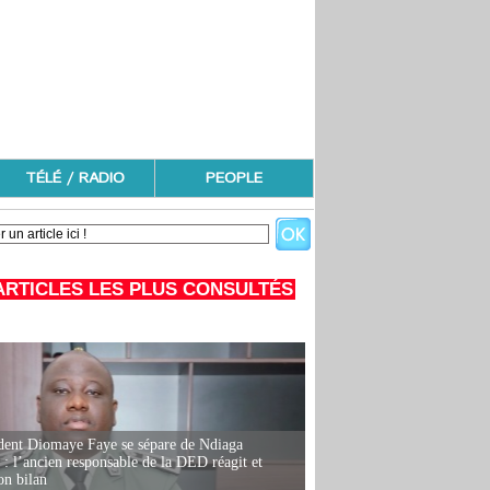
TÉLÉ / RADIO
PEOPLE
ARTICLES LES PLUS CONSULTÉS
dent Diomaye Faye se sépare de Ndiaga
: l’ancien responsable de la DED réagit et
on bilan