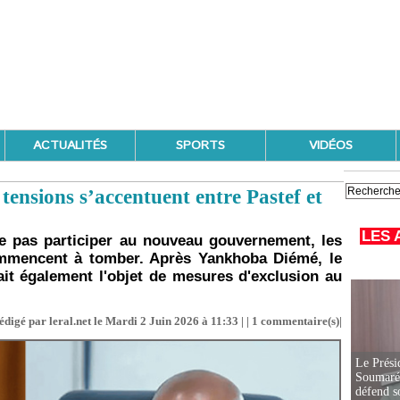
ACTUALITÉS
SPORTS
VIDÉOS
ensions s’accentuent entre Pastef et
LES 
e pas participer au nouveau gouvernement, les
ommencent à tomber. Après Yankhoba Diémé, le
ait également l'objet de mesures d'exclusion au
édigé par leral.net le Mardi 2 Juin 2026 à 11:33 | |
1
commentaire(s)|
Le Prési
Soumaré 
défend s