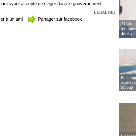
parti ayant accepté de siéger dans le gouvernement.
LERAL NET
er à un ami
Partager sur facebook
Affaire d
terminée
décisive
Polémiqu
experts d
Mboup