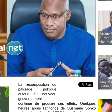
Affaire 
d’instruc
clôture 
Amy Mara
La recomposition du
le débat 
paysage politique
autour du nouveau
gouvernement
continue de produire ses effets. Quelques
heures après l'annonce de Ousmane Sonko