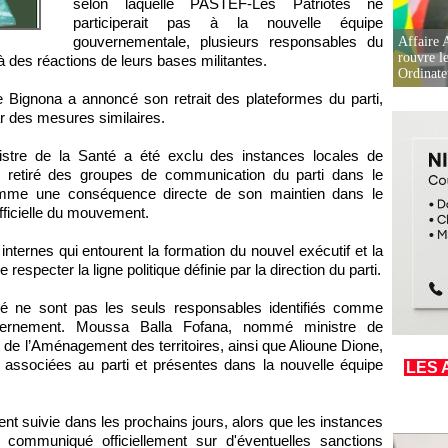
selon laquelle PASTEF-Les Patriotes ne
participerait pas à la nouvelle équipe
gouvernementale, plusieurs responsables du
Affaire 
rouvre l
 des réactions de leurs bases militantes.
Ordinate
 Bignona a annoncé son retrait des plateformes du parti,
r des mesures similaires.
nistre de la Santé a été exclu des instances locales de
 retiré des groupes de communication du parti dans le
comme une conséquence directe de son maintien dans le
ficielle du mouvement.
internes qui entourent la formation du nouvel exécutif et la
e respecter la ligne politique définie par la direction du parti.
é ne sont pas les seuls responsables identifiés comme
rnement. Moussa Balla Fofana, nommé ministre de
et de l’Aménagement des territoires, ainsi que Alioune Dione,
s associées au parti et présentes dans la nouvelle équipe
LES 
ent suivie dans les prochains jours, alors que les instances
communiqué officiellement sur d'éventuelles sanctions