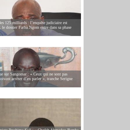
es 125 milliards : l’enquête judiciaire est
, le dossier Farba Ngom entre dans sa phase
e sur Sangomar : « Ceux qui ne sont pas
oivent arrêter d’en parler », tranche Serigne