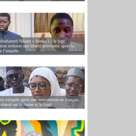
Mouhamed Ndiaye « Sonko » : le juge
tion ordonne une liberté provisoire après la
de l’enquête
 critiquée après une intervention en français,
relancé sur la forme et le fond