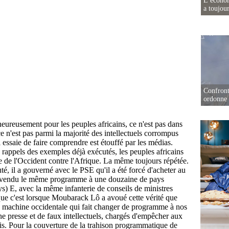
L’écono
a toujou
Confront
ordonne 