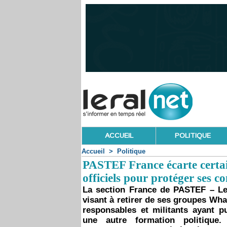
ACCUEIL
POLITIQUE
Accueil
>
Politique
PASTEF France écarte certai
officiels pour protéger ses 
La section France de PASTEF – Le
visant à retirer de ses groupes Wh
responsables et militants ayant pu
une autre formation politique