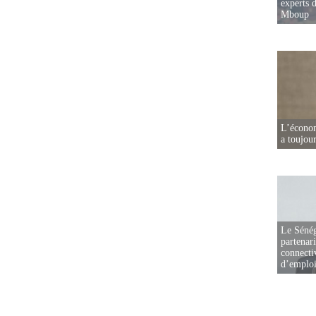
experts d
Mboup
L’écono
a toujou
Le Sénég
partenar
connectiv
d’emplo