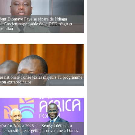
dent Diomaye Faye se sépare de Ndiaga
: l’ancien responsable de la DED réagit et
on bilan
e nationale : onze textes majeurs au programme
sion extraordinaire
fra for Africa 2026 : le Sénégal défend sa
'une transition énergétique souveraine à Dar es