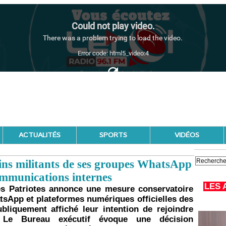
ACTUALITÉS
SPORTS
VIDÉOS
ns militants de ses groupes WhatsApp
communications internes
LES 
s Patriotes annonce une mesure conservatoire
atsApp et plateformes numériques officielles des
bliquement affiché leur intention de rejoindre
. Le Bureau exécutif évoque une décision