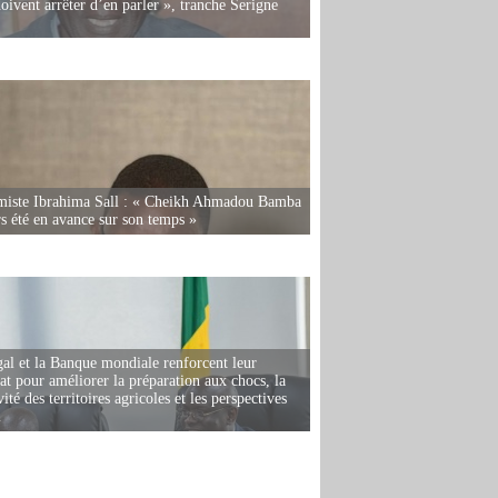
oivent arrêter d’en parler », tranche Serigne
miste Ibrahima Sall : « Cheikh Ahmadou Bamba
rs été en avance sur son temps »
al et la Banque mondiale renforcent leur
iat pour améliorer la préparation aux chocs, la
ité des territoires agricoles et les perspectives
i