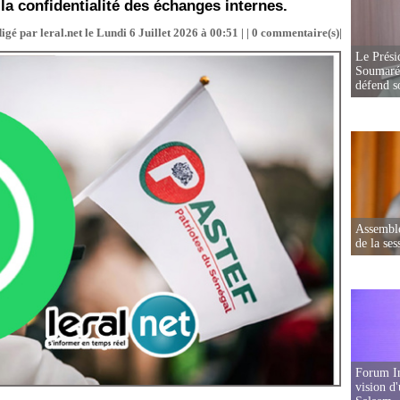
la confidentialité des échanges internes.
igé par leral.net le Lundi 6 Juillet 2026 à 00:51 | |
0
commentaire(s)|
Le Prési
Soumaré 
défend s
Assemblé
de la ses
Forum In
vision d