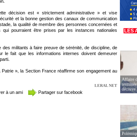
on.
te décision est « strictement administrative » et vise
a sécurité et la bonne gestion des canaux de communication
e stade, la qualité de membre des personnes concernées et
 qui pourraient être prises par les instances nationales
LES 
 des militants à faire preuve de sérénité, de discipline, de
sur le fait que les informations internes doivent demeurer
parti.
a Patrie », la Section France réaffirme son engagement au
Affaire d
terminée
LERAL NET
décisive
er à un ami
Partager sur facebook
Polémiqu