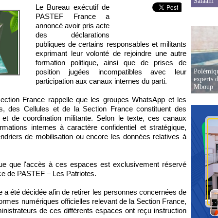
Salaam
Le Bureau exécutif de
PASTEF France a
annoncé avoir pris acte
des déclarations
publiques de certains responsables et militants
exprimant leur volonté de rejoindre une autre
formation politique, ainsi que de prises de
Polémiqu
position jugées incompatibles avec leur
experts d
participation aux canaux internes du parti.
Mboup
ection France rappelle que les groupes WhatsApp et les
, des Cellules et de la Section France constituent des
n et de coordination militante. Selon le texte, ces canaux
rmations internes à caractère confidentiel et stratégique,
alendriers de mobilisation ou encore les données relatives à
ique que l'accès à ces espaces est exclusivement réservé
ice de PASTEF – Les Patriotes.
a été décidée afin de retirer les personnes concernées de
rmes numériques officielles relevant de la Section France,
nistrateurs de ces différents espaces ont reçu instruction