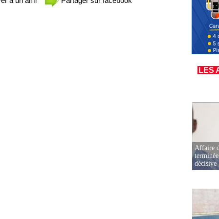
er à un ami
Partager sur facebook
LES 
Affaire d
terminée
décisive