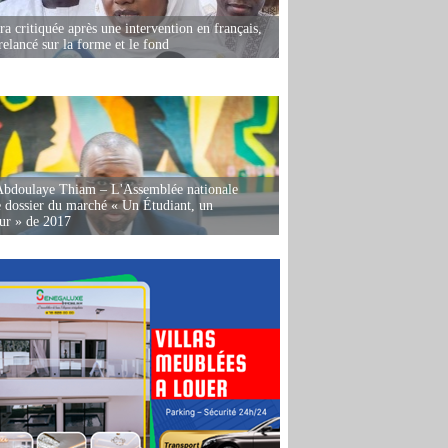
 critiquée après une intervention en français,
relancé sur la forme et le fond
Abdoulaye Thiam – L'Assemblée nationale
e dossier du marché « Un Étudiant, un
ur » de 2017