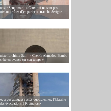
e sur Sangomar : « Ceux qui ne sont pas
oivent arrêter d’en parler », tranche Serigne
miste Ibrahima Sall : « Cheikh Ahmadou Bamba
rs été en avance sur son temps »
ée à des attaques russes quotidiennes, l'Ukraine
des évacuations à Kramatorsk