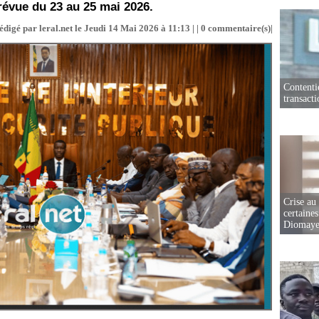
révue du 23 au 25 mai 2026.
édigé par leral.net le Jeudi 14 Mai 2026 à 11:13 | |
0
commentaire(s)|
Contenti
transact
Crise au
certaines
Diomaye