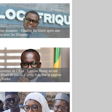
eux douanier : Khadim Ba libéré après une
ion avec les Douanes
 sommet de l’État : Lamine Niang accuse
 prises de parole d’avoir fragilisé le tandem
-Sonko