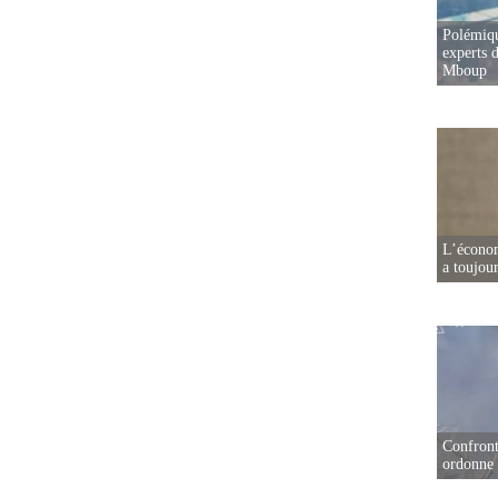
Polémiqu
experts d
Mboup
L’écono
a toujou
Confront
ordonne 