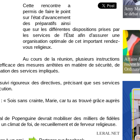
Cette rencontre a
Amy Mara
permis de faire le point
le débat 
sur l’état d’avancement
des préparatifs ainsi
que sur les différentes dispositions prises par
les services de l’État afin d’assurer une
organisation optimale de cet important rendez-
vous religieux.
Au cours de la réunion, plusieurs instructions
Affaire 
rouvre l
n efficace des mesures arrêtées en matière de sécurité, de
Ordinate
nation des services impliqués.
 suivi rigoureux des directives, précisant que ses services
cution.
 : « Sois sans crainte, Marie, car tu as trouvé grâce auprès
 de Popenguine devrait mobiliser des milliers de fidèles
n climat de foi, de recueillement et de ferveur religieuse.
LERAL NET