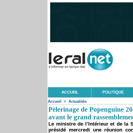
ACCUEIL
POLITIQUE
Accueil
>
Actualités
Pèlerinage de Popenguine 202
avant le grand rassembleme
Le ministre de l’Intérieur et de l
présidé mercredi une réunion con