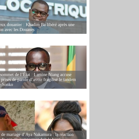
eux douanier : Khadim Ba libéré après une
ion avec les Douanes
 sommet de l’État : Lamine Niang accuse
 prises de parole d’avoir fragilisé le tandem
-Sonko
de mariage d’Aya Nakamura : la réaction