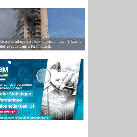
ée à des attaques russes quotidiennes, l'Ukraine
des évacuations à Kramatorsk