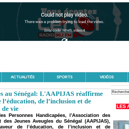
ACTUALITÉS
SPORTS
VIDÉOS
lles au Sénégal: L'AAPIJAS réaffirme
l’éducation, de l’inclusion et de
LES 
 de vie
des Personnes Handicapées, l'Association des
tut des Jeunes Aveugles du Sénégal (AAPIJAS),
veur de l’éducation, de l’inclusion et de