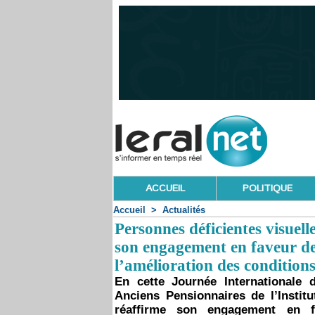
ACCUEIL
POLITIQUE
Accueil
>
Actualités
Personnes déficientes visue
son engagement en faveur de 
l’amélioration des conditions
En cette Journée Internationale 
Anciens Pensionnaires de l’Insti
réaffirme son engagement en fa