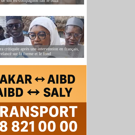
e de son ex-compagnon fait le buzz
 critiquée après une intervention en français,
relancé sur la forme et le fond