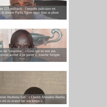
es 125 milliards : l’enquête judiciaire est
, le dossier Farba Ngom entre dans sa phase
e sur Sangomar : « Ceux qui ne sont pas
oivent arrêter d’en parler », tranche Serigne
miste Ibrahima Sall : « Cheikh Ahmadou Bamba
rs été en avance sur son temps »