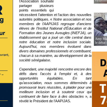
virulent
l’Association souhaite
partager plusieurs
points essentiels qui
nécessitent l’attention et l’action des nouvelles
autorités politiques. «
Notre association et nos
membres de l’AAPIJAS regroupe d’anciens
élèves de l’Institut National d’Éducation et de
Formation des Jeunes Aveugles (INEFJA), un
établissement qui a joué un rôle central dans
Amy Mara
notre éducation et notre inclusion sociale.
le débat 
Aujourd’hui, nos membres évoluent dans
divers domaines professionnels et contribuent,
chacun à sa manière, au développement de la
société sénégalaise.
Cependant, une majorité rencontre encore des
défis dans l’accès à l’emploi et, à des
opportunités équitables. En tant
qu’association, nous sommes déterminés à
promouvoir leurs réussites, à plaider pour une
meilleure inclusion et à soutenir ceux qui
continuent de faire face à des obstacles
», a
révélé le Président de l’AAPIJAS.