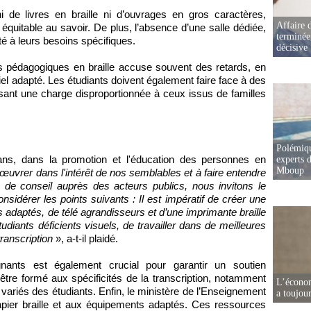
ni de livres en braille ni d’ouvrages en gros caractères,
Affaire d
équitable au savoir. De plus, l’absence d’une salle dédiée,
terminée
é à leurs besoins spécifiques.
décisive
ts pédagogiques en braille accuse souvent des retards, en
l adapté. Les étudiants doivent également faire face à des
mposant une charge disproportionnée à ceux issus de familles
Polémiqu
ans, dans la promotion et l'éducation des personnes en
experts d
Mboup
uvrer dans l'intérêt de nos semblables et à faire entendre
 de conseil auprès des acteurs publics, nous invitons le
nsidérer les points suivants : Il est impératif de créer une
s adaptés, de télé agrandisseurs et d’une imprimante braille
udiants déficients visuels, de travailler dans de meilleures
transcription
», a-t-il plaidé.
nts est également crucial pour garantir un soutien
tre formé aux spécificités de la transcription, notamment
L’écono
 variés des étudiants. Enfin, le ministère de l’Enseignement
a toujou
 papier braille et aux équipements adaptés. Ces ressources