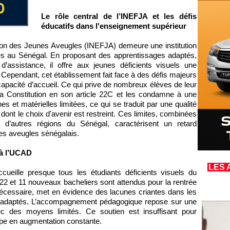
Le rôle central de l’INEFJA et les défis
éducatifs dans l'enseignement supérieur
ation des Jeunes Aveugles (INEFJA) demeure une institution
es au Sénégal. En proposant des apprentissages adaptés,
d’assistance, il offre aux jeunes déficients visuels une
. Cependant, cet établissement fait face à des défis majeurs
pacité d’accueil. Ce qui prive de nombreux élèves de leur
 la Constitution en son article 22C et les condamne à une
 et matérielles limitées, ce qui se traduit par une qualité
 dont le choix d'avenir est restreint. Ces limites, combinées
ns d’autres régions du Sénégal, caractérisent un retard
nes aveugles sénégalais.
 à l’UCAD
LES 
ueille presque tous les étudiants déficients visuels du
22 et 11 nouveaux bacheliers sont attendus pour la rentrée
nécessaire, met en évidence des lacunes criantes dans les
ures adaptés. L’accompagnement pédagogique repose sur une
vec des moyens limités. Ce soutien est insuffisant pour
upe en augmentation constante.